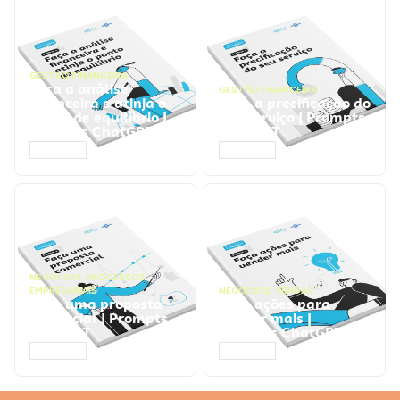
GESTÃO FINANCEIRA
Faça a análise
GESTÃO FINANCEIRA
financeira e atinja o
Faça a precificação do
ponto de equilíbrio |
seu serviço | Prompts
Prompts ChatGPT
ChatGPT
ACESSAR
ACESSAR
NEGÓCIOS
,
PROCESSOS
EMPRESARIAIS
NEGÓCIOS
,
VENDAS
Faça uma proposta
Faça ações para
comercial | Prompts
vender mais |
ChatGPT
Prompts ChatGPT
ACESSAR
ACESSAR