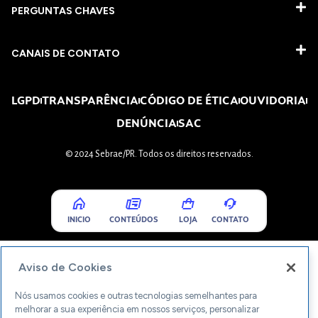
PERGUNTAS CHAVES​
CANAIS DE CONTATO
LGPD
TRANSPARÊNCIA
CÓDIGO DE ÉTICA
OUVIDORIA
DENÚNCIA
SAC
© 2024 Sebrae/PR. Todos os direitos reservados.
INICIO
CONTEÚDOS
LOJA
CONTATO
Aviso de Cookies
Nós usamos cookies e outras tecnologias semelhantes para
melhorar a sua experiência em nossos serviços, personalizar