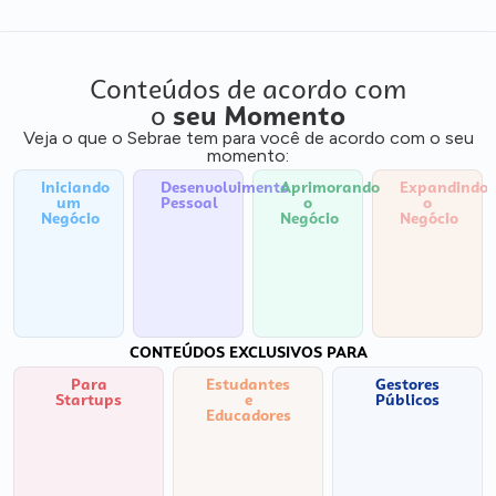
Conteúdos de acordo com
o
seu Momento
Veja o que o Sebrae tem para você de acordo com o seu
momento:
Iniciando
Desenvolvimento
Aprimorando
Expandindo
um
Pessoal
o
o
Negócio
Negócio
Negócio
CONTEÚDOS EXCLUSIVOS PARA
Para
Estudantes
Gestores
Startups
e
Públicos
Educadores