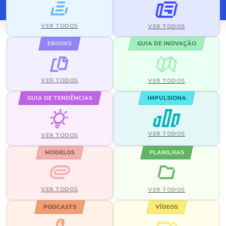
VER TODOS
VER TODOS
EBOOKS
GUIA DE INOVAÇÃO
VER TODOS
VER TODOS
GUIA DE TENDÊNCIAS
IMPULSIONA
VER TODOS
VER TODOS
MODELOS
PLANILHAS
VER TODOS
VER TODOS
PODCASTS
VÍDEOS