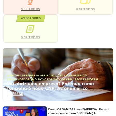
VER TODOS
VER TODOS
WEBSTORIES
VER TODOS
ABERTURA DE EMPRESA
,
ABRIR CNPJ
,
CNPJ ALFANUMÉRICO
,
EMPREENDEDORISMO
,
NOVO FORMATO DE CNPJ
,
RECEITA FEDERAL
Vai abrir uma empresa? Entenda como
funciona o novo CNPJ Alfanumérico
ACESSAR
Como ORGANIZAR sua EMPRESA. Reduzir
erros e crescer com SEGURANÇA.