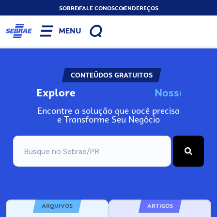
SOBRE
FALE CONOSCO
ENDEREÇOS
MENU
CONTEÚDOS GRATUITOS
Explore
N
o
s
s
o
s
A
Encontre a solução que você precisa
e Transforme Seu Negócio
ARQUIVOS
ARTIGOS