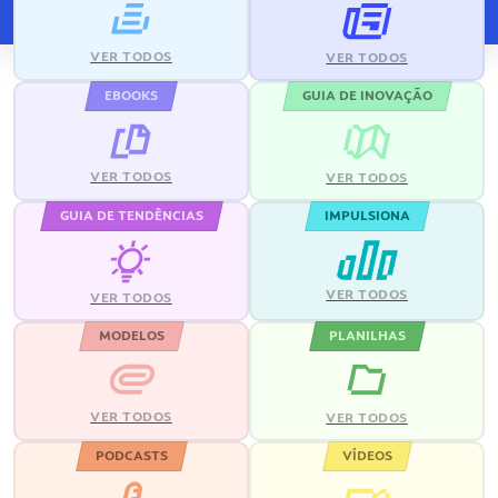
VER TODOS
VER TODOS
EBOOKS
GUIA DE INOVAÇÃO
VER TODOS
VER TODOS
GUIA DE TENDÊNCIAS
IMPULSIONA
VER TODOS
VER TODOS
MODELOS
PLANILHAS
VER TODOS
VER TODOS
PODCASTS
VÍDEOS