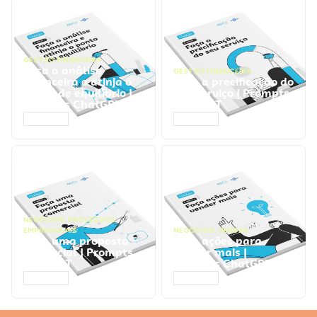
GESTÃO FINANCEIRA
Faça a análise
GESTÃO FINANCEIRA
financeira e atinja o
Faça a precificação do
ponto de equilíbrio |
seu serviço | Prompts
Prompts ChatGPT
ChatGPT
ACESSAR
ACESSAR
NEGÓCIOS
,
PROCESSOS
EMPRESARIAIS
NEGÓCIOS
,
VENDAS
Faça uma proposta
Faça ações para
comercial | Prompts
vender mais |
ChatGPT
Prompts ChatGPT
ACESSAR
ACESSAR