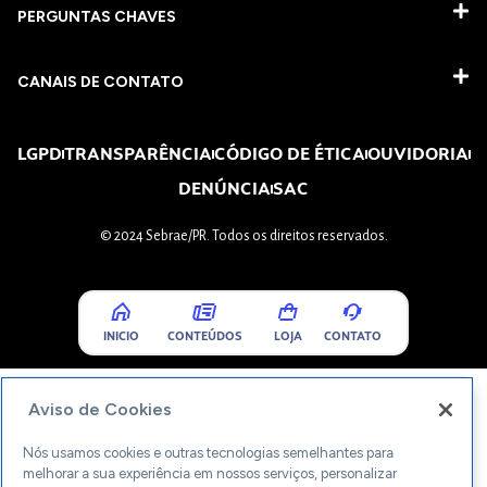
PERGUNTAS CHAVES​
CANAIS DE CONTATO
LGPD
TRANSPARÊNCIA
CÓDIGO DE ÉTICA
OUVIDORIA
DENÚNCIA
SAC
© 2024 Sebrae/PR. Todos os direitos reservados.
INICIO
CONTEÚDOS
LOJA
CONTATO
Aviso de Cookies
Nós usamos cookies e outras tecnologias semelhantes para
melhorar a sua experiência em nossos serviços, personalizar