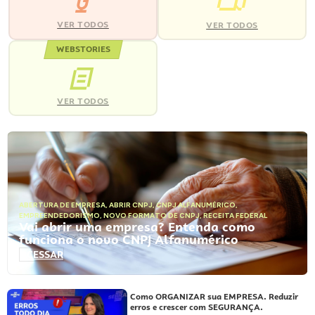
VER TODOS
VER TODOS
WEBSTORIES
VER TODOS
ABERTURA DE EMPRESA
,
ABRIR CNPJ
,
CNPJ ALFANUMÉRICO
,
EMPREENDEDORISMO
,
NOVO FORMATO DE CNPJ
,
RECEITA FEDERAL
Vai abrir uma empresa? Entenda como
funciona o novo CNPJ Alfanumérico
ACESSAR
Como ORGANIZAR sua EMPRESA. Reduzir
erros e crescer com SEGURANÇA.