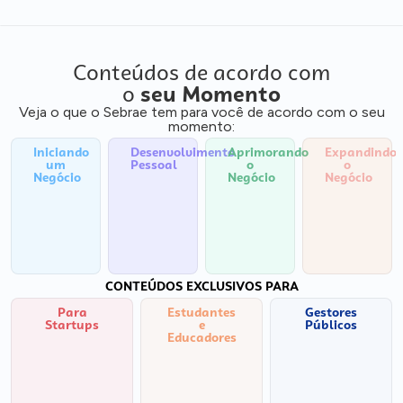
Conteúdos de acordo com
o
seu Momento
Veja o que o Sebrae tem para você de acordo com o seu
momento:
Iniciando
Desenvolvimento
Aprimorando
Expandindo
um
Pessoal
o
o
Negócio
Negócio
Negócio
CONTEÚDOS EXCLUSIVOS PARA
Para
Estudantes
Gestores
Startups
e
Públicos
Educadores