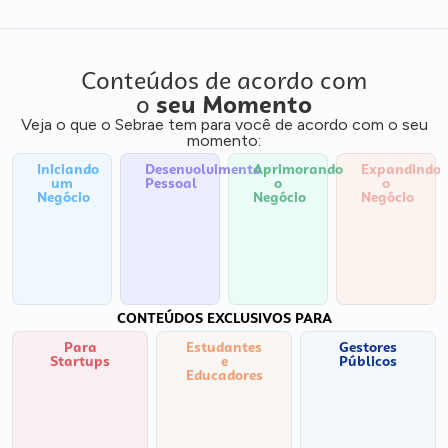
Conteúdos de acordo com
o
seu Momento
Veja o que o Sebrae tem para você de acordo com o seu
momento:
Iniciando
Desenvolvimento
Aprimorando
Expandindo
um
Pessoal
o
o
Negócio
Negócio
Negócio
CONTEÚDOS EXCLUSIVOS PARA
Para
Estudantes
Gestores
Startups
e
Públicos
Educadores