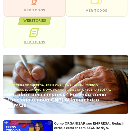
VER TODOS
VER TODOS
WEBSTORIES
VER TODOS
ABERTURA DE EMPRESA
,
ABRIR CNPJ
,
CNPJ ALFANUMÉRICO
,
EMPREENDEDORISMO
,
NOVO FORMATO DE CNPJ
,
RECEITA FEDERAL
Vai abrir uma empresa? Entenda como
funciona o novo CNPJ Alfanumérico
ACESSAR
Como ORGANIZAR sua EMPRESA. Reduzir
erros e crescer com SEGURANÇA.