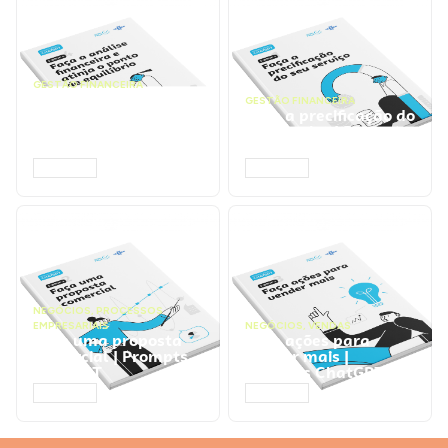
GESTÃO FINANCEIRA
Faça a análise
GESTÃO FINANCEIRA
financeira e atinja o
Faça a precificação do
ponto de equilíbrio |
seu serviço | Prompts
Prompts ChatGPT
ChatGPT
ACESSAR
ACESSAR
NEGÓCIOS
,
PROCESSOS
EMPRESARIAIS
NEGÓCIOS
,
VENDAS
Faça uma proposta
Faça ações para
comercial | Prompts
vender mais |
ChatGPT
Prompts ChatGPT
ACESSAR
ACESSAR