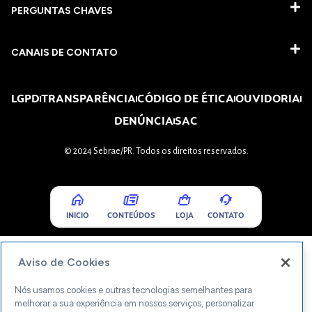
PERGUNTAS CHAVES​
CANAIS DE CONTATO
LGPD
TRANSPARÊNCIA
CÓDIGO DE ÉTICA
OUVIDORIA
DENÚNCIA
SAC
© 2024 Sebrae/PR. Todos os direitos reservados.
INICIO
CONTEÚDOS
LOJA
CONTATO
Aviso de Cookies
Nós usamos cookies e outras tecnologias semelhantes para
melhorar a sua experiência em nossos serviços, personalizar