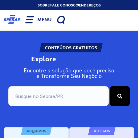
SOBRE
FALE CONOSCO
ENDEREÇOS
MENU
CONTEÚDOS GRATUITOS
Explore
N
o
s
s
o
s
A
Encontre a solução que você precisa
e Transforme Seu Negócio
ARQUIVOS
ARTIGOS