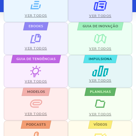
VER TODOS
VER TODOS
EBOOKS
GUIA DE INOVAÇÃO
VER TODOS
VER TODOS
GUIA DE TENDÊNCIAS
IMPULSIONA
VER TODOS
VER TODOS
MODELOS
PLANILHAS
VER TODOS
VER TODOS
PODCASTS
VÍDEOS