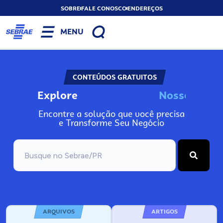
SOBRE
FALE CONOSCO
ENDEREÇOS
MENU
CONTEÚDOS GRATUITOS
Explore
N
o
s
s
o
s
I
n
f
o
Encontre a solução que você precisa
e Transforme Seu Negócio
ARQUIVOS
ARTIGOS