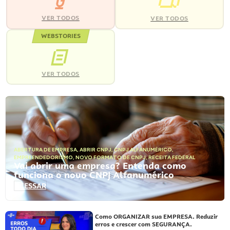
VER TODOS
VER TODOS
WEBSTORIES
VER TODOS
ABERTURA DE EMPRESA
,
ABRIR CNPJ
,
CNPJ ALFANUMÉRICO
,
EMPREENDEDORISMO
,
NOVO FORMATO DE CNPJ
,
RECEITA FEDERAL
Vai abrir uma empresa? Entenda como
funciona o novo CNPJ Alfanumérico
ACESSAR
Como ORGANIZAR sua EMPRESA. Reduzir
erros e crescer com SEGURANÇA.