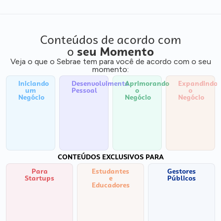
Conteúdos de acordo com
o
seu Momento
Veja o que o Sebrae tem para você de acordo com o seu
momento:
Iniciando
Desenvolvimento
Aprimorando
Expandindo
um
Pessoal
o
o
Negócio
Negócio
Negócio
CONTEÚDOS EXCLUSIVOS PARA
Para
Estudantes
Gestores
Startups
e
Públicos
Educadores