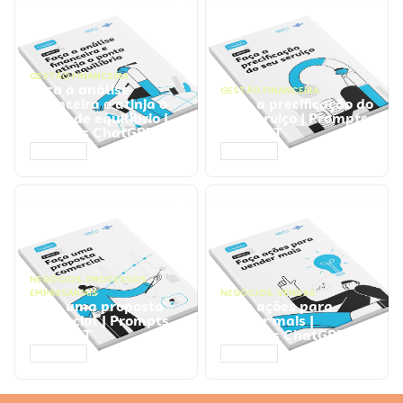
GESTÃO FINANCEIRA
Faça a análise
GESTÃO FINANCEIRA
financeira e atinja o
Faça a precificação do
ponto de equilíbrio |
seu serviço | Prompts
Prompts ChatGPT
ChatGPT
ACESSAR
ACESSAR
NEGÓCIOS
,
PROCESSOS
EMPRESARIAIS
NEGÓCIOS
,
VENDAS
Faça uma proposta
Faça ações para
comercial | Prompts
vender mais |
ChatGPT
Prompts ChatGPT
ACESSAR
ACESSAR