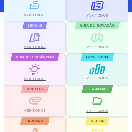
VER TODOS
VER TODOS
EBOOKS
GUIA DE INOVAÇÃO
VER TODOS
VER TODOS
GUIA DE TENDÊNCIAS
IMPULSIONA
VER TODOS
VER TODOS
MODELOS
PLANILHAS
VER TODOS
VER TODOS
PODCASTS
VÍDEOS