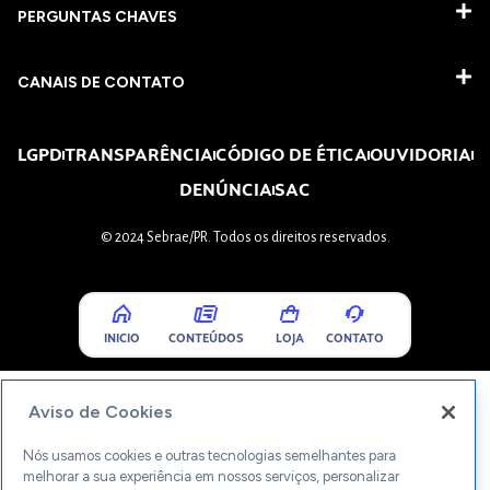
PERGUNTAS CHAVES​
CANAIS DE CONTATO
LGPD
TRANSPARÊNCIA
CÓDIGO DE ÉTICA
OUVIDORIA
DENÚNCIA
SAC
© 2024 Sebrae/PR. Todos os direitos reservados.
INICIO
CONTEÚDOS
LOJA
CONTATO
Aviso de Cookies
Nós usamos cookies e outras tecnologias semelhantes para
melhorar a sua experiência em nossos serviços, personalizar