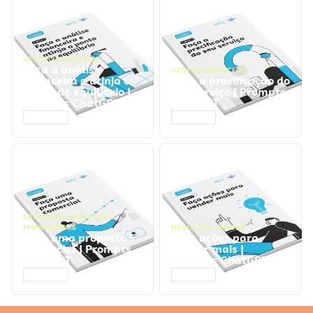
GESTÃO FINANCEIRA
Faça a análise
GESTÃO FINANCEIRA
financeira e atinja o
Faça a precificação do
ponto de equilíbrio |
seu serviço | Prompts
Prompts ChatGPT
ChatGPT
ACESSAR
ACESSAR
NEGÓCIOS
,
PROCESSOS
EMPRESARIAIS
NEGÓCIOS
,
VENDAS
Faça uma proposta
Faça ações para
comercial | Prompts
vender mais |
ChatGPT
Prompts ChatGPT
ACESSAR
ACESSAR