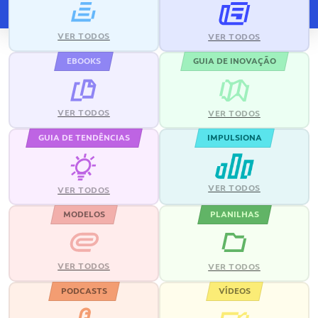
VER TODOS
VER TODOS
EBOOKS
GUIA DE INOVAÇÃO
VER TODOS
VER TODOS
GUIA DE TENDÊNCIAS
IMPULSIONA
VER TODOS
VER TODOS
MODELOS
PLANILHAS
VER TODOS
VER TODOS
PODCASTS
VÍDEOS