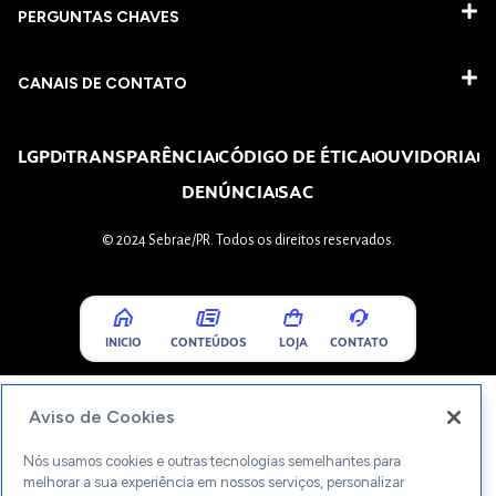
PERGUNTAS CHAVES​
CANAIS DE CONTATO
LGPD
TRANSPARÊNCIA
CÓDIGO DE ÉTICA
OUVIDORIA
DENÚNCIA
SAC
© 2024 Sebrae/PR. Todos os direitos reservados.
INICIO
CONTEÚDOS
LOJA
CONTATO
Aviso de Cookies
Nós usamos cookies e outras tecnologias semelhantes para
melhorar a sua experiência em nossos serviços, personalizar