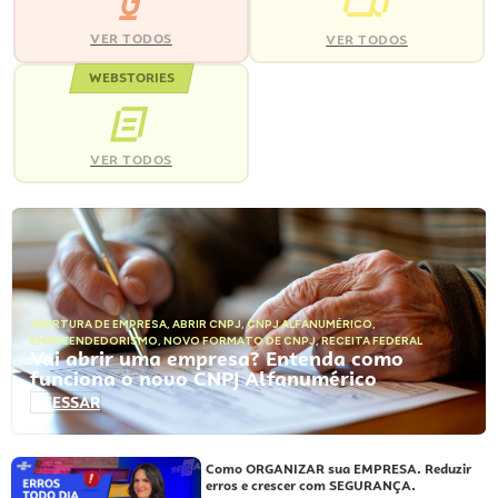
VER TODOS
VER TODOS
WEBSTORIES
VER TODOS
ABERTURA DE EMPRESA
,
ABRIR CNPJ
,
CNPJ ALFANUMÉRICO
,
EMPREENDEDORISMO
,
NOVO FORMATO DE CNPJ
,
RECEITA FEDERAL
Vai abrir uma empresa? Entenda como
funciona o novo CNPJ Alfanumérico
ACESSAR
Como ORGANIZAR sua EMPRESA. Reduzir
erros e crescer com SEGURANÇA.