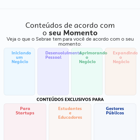
Conteúdos de acordo com
o
seu Momento
Veja o que o Sebrae tem para você de acordo com o seu
momento:
Iniciando
Desenvolvimento
Aprimorando
Expandindo
um
Pessoal
o
o
Negócio
Negócio
Negócio
CONTEÚDOS EXCLUSIVOS PARA
Para
Estudantes
Gestores
Startups
e
Públicos
Educadores