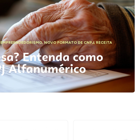
,
EMPREENDEDORISMO
,
NOVO FORMATO DE CNPJ
,
RECEITA
esa? Entenda como
PJ Alfanumérico