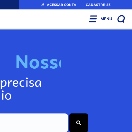
ACESSAR CONTA
|
CADASTRE-SE
MENU
N
o
s
s
o
s
I
n
f
o
g
precisa
io