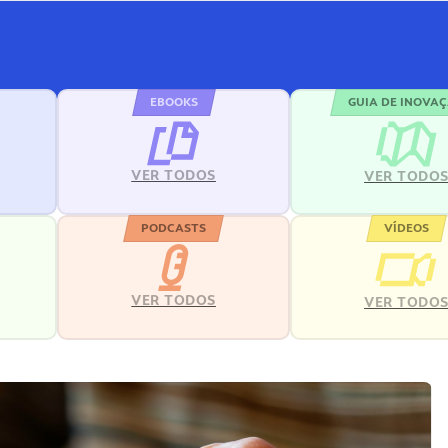
EBOOKS
GUIA DE INOVA
VER TODOS
VER TODO
PODCASTS
VÍDEOS
VER TODOS
VER TODO