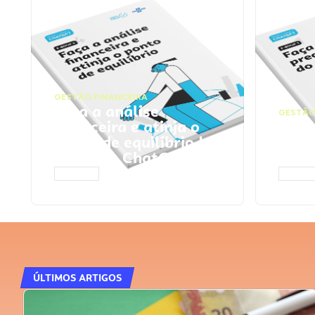
GESTÃO FINANCEIRA
Faça a análise
GESTÃO
financeira e atinja o
Faça
ponto de equilíbrio |
seu 
Prompts ChatGPT
Cha
ACESSAR
ACESS
ÚLTIMOS ARTIGOS