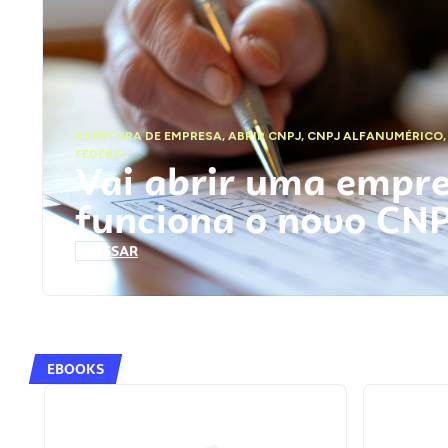
ABERTURA DE EMPRESA
,
ABRIR CNPJ
,
CNPJ ALFANUMÉRICO
FEDERAL
Vai abrir uma empr
funciona o novo CN
ACESSAR
EBOOKS