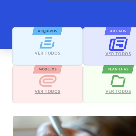
ARQUIVOS
ARTIGOS
VER TODOS
VER TODOS
MODELOS
PLANILHAS
VER TODOS
VER TODOS