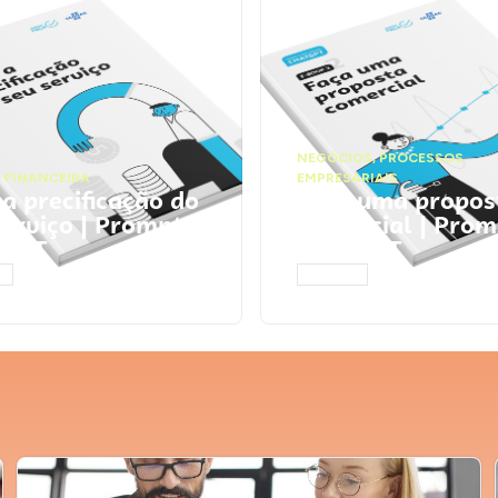
NEGÓCIOS
,
PROCESSOS
 FINANCEIRA
EMPRESARIAIS
 a precificação do
Faça uma propos
serviço | Prompts
comercial | Prom
tGPT
ChatGPT
AR
ACESSAR