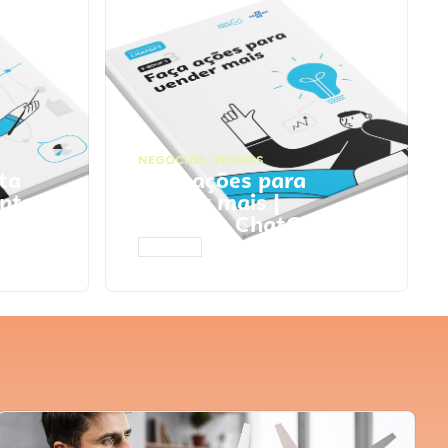
NEGÓCIOS
,
VENDAS
ta
Faça ações para
pts
vender mais |
Prompts ChatGPT
ACESSAR