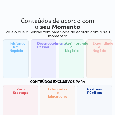
Conteúdos de acordo com
o
seu Momento
Veja o que o Sebrae tem para você de acordo com o seu
momento:
Iniciando
Desenvolvimento
Aprimorando
Expandindo
um
Pessoal
o
o
Negócio
Negócio
Negócio
CONTEÚDOS EXCLUSIVOS PARA
Para
Estudantes
Gestores
Startups
e
Públicos
Educadores