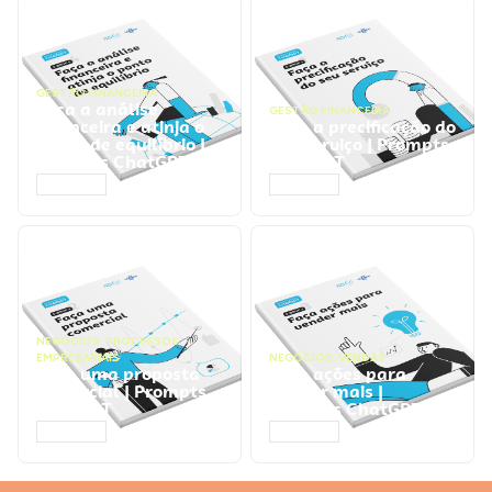
GESTÃO FINANCEIRA
Faça a análise
GESTÃO FINANCEIRA
financeira e atinja o
Faça a precificação do
ponto de equilíbrio |
seu serviço | Prompts
Prompts ChatGPT
ChatGPT
ACESSAR
ACESSAR
NEGÓCIOS
,
PROCESSOS
EMPRESARIAIS
NEGÓCIOS
,
VENDAS
Faça uma proposta
Faça ações para
comercial | Prompts
vender mais |
ChatGPT
Prompts ChatGPT
ACESSAR
ACESSAR