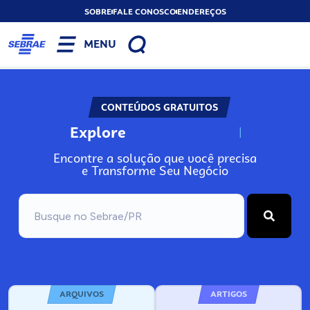
SOBRE
FALE CONOSCO
ENDEREÇOS
MENU
CONTEÚDOS GRATUITOS
Explore
N
o
s
s
o
s
A
Encontre a solução que você precisa
e Transforme Seu Negócio
ARQUIVOS
ARTIGOS