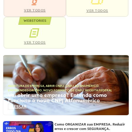
VER TODOS
VER TODOS
WEBSTORIES
VER TODOS
ABERTURA DE EMPRESA
,
ABRIR CNPJ
,
CNPJ ALFANUMÉRICO
,
EMPREENDEDORISMO
,
NOVO FORMATO DE CNPJ
,
RECEITA FEDERAL
Vai abrir uma empresa? Entenda como
funciona o novo CNPJ Alfanumérico
ACESSAR
Como ORGANIZAR sua EMPRESA. Reduzir
erros e crescer com SEGURANÇA.