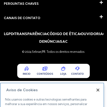
PERGUNTAS CHAVES​
CANAIS DE CONTATO
LGPD
TRANSPARÊNCIA
CÓDIGO DE ÉTICA
OUVIDORIA
DENÚNCIA
SAC
© 2024 Sebrae/PR. Todos os direitos reservados.
INICIO
CONTEÚDOS
LOJA
CONTATO
Aviso de Cookies
Nós usamos cookies e outras tecnologias semelhantes para
melhorar a sua experiência em nossos serviços, personalizar