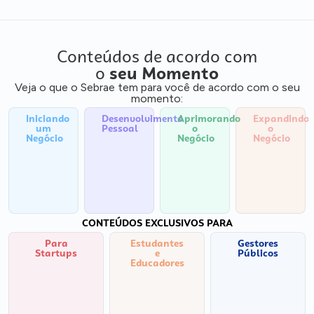
Conteúdos de acordo com
o
seu Momento
Veja o que o Sebrae tem para você de acordo com o seu
momento:
Iniciando
Desenvolvimento
Aprimorando
Expandindo
um
Pessoal
o
o
Negócio
Negócio
Negócio
CONTEÚDOS EXCLUSIVOS PARA
Para
Estudantes
Gestores
Startups
e
Públicos
Educadores