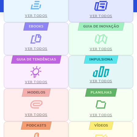
VER TODOS
VER TODOS
EBOOKS
GUIA DE INOVAÇÃO
VER TODOS
VER TODOS
GUIA DE TENDÊNCIAS
IMPULSIONA
VER TODOS
VER TODOS
MODELOS
PLANILHAS
VER TODOS
VER TODOS
PODCASTS
VÍDEOS