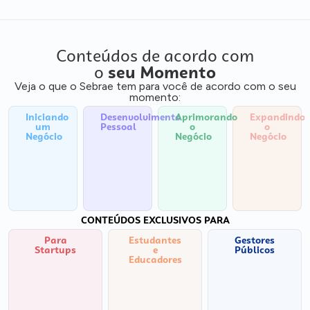
Conteúdos de acordo com
o
seu Momento
Veja o que o Sebrae tem para você de acordo com o seu
momento:
Iniciando
Desenvolvimento
Aprimorando
Expandindo
um
Pessoal
o
o
Negócio
Negócio
Negócio
CONTEÚDOS EXCLUSIVOS PARA
Para
Estudantes
Gestores
Startups
e
Públicos
Educadores