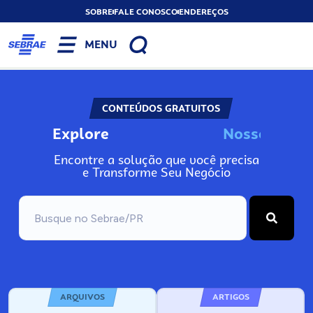
SOBRE
FALE CONOSCO
ENDEREÇOS
MENU
CONTEÚDOS GRATUITOS
Explore
N
o
s
s
o
s
A
Encontre a solução que você precisa
e Transforme Seu Negócio
ARQUIVOS
ARTIGOS