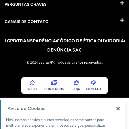
PERGUNTAS CHAVES​
CANAIS DE CONTATO
LGPD
TRANSPARÊNCIA
CÓDIGO DE ÉTICA
OUVIDORIA
DENÚNCIA
SAC
© 2024 Sebrae/PR. Todos os direitos reservados.
INICIO
CONTEÚDOS
LOJA
CONTATO
Aviso de Cookies
Nós usamos cookies e outras tecnologias semelhantes para
melhorar a sua experiência em nossos serviços, personalizar