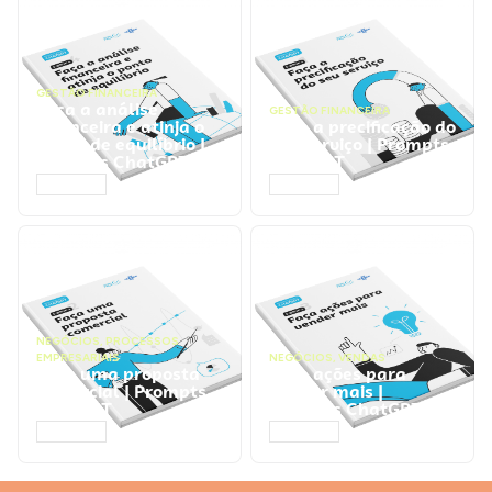
GESTÃO FINANCEIRA
Faça a análise
GESTÃO FINANCEIRA
financeira e atinja o
Faça a precificação do
ponto de equilíbrio |
seu serviço | Prompts
Prompts ChatGPT
ChatGPT
ACESSAR
ACESSAR
NEGÓCIOS
,
PROCESSOS
EMPRESARIAIS
NEGÓCIOS
,
VENDAS
Faça uma proposta
Faça ações para
comercial | Prompts
vender mais |
ChatGPT
Prompts ChatGPT
ACESSAR
ACESSAR