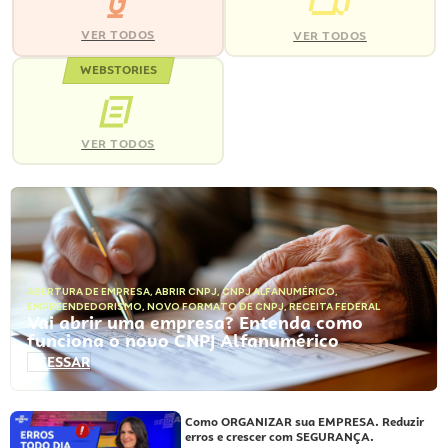
VER TODOS
VER TODOS
WEBSTORIES
VER TODOS
ABERTURA DE EMPRESA
,
ABRIR CNPJ
,
CNPJ ALFANUMÉRICO
,
EMPREENDEDORISMO
,
NOVO FORMATO DE CNPJ
,
RECEITA FEDERAL
Vai abrir uma empresa? Entenda como
funciona o novo CNPJ Alfanumérico
ACESSAR
Como ORGANIZAR sua EMPRESA. Reduzir
erros e crescer com SEGURANÇA.