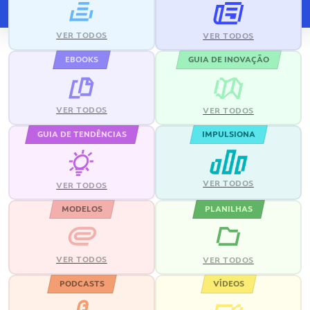
VER TODOS
VER TODOS
EBOOKS
GUIA DE INOVAÇÃO
VER TODOS
VER TODOS
GUIA DE TENDÊNCIAS
IMPULSIONA
VER TODOS
VER TODOS
MODELOS
PLANILHAS
VER TODOS
VER TODOS
PODCASTS
VÍDEOS