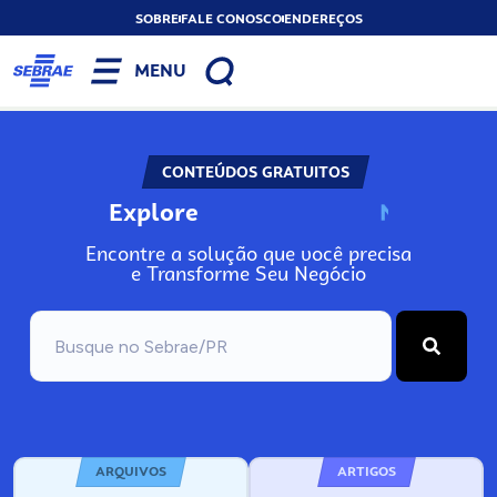
SOBRE
FALE CONOSCO
ENDEREÇOS
MENU
CONTEÚDOS GRATUITOS
Explore
N
o
s
s
o
s
A
Encontre a solução que você precisa
e Transforme Seu Negócio
ARQUIVOS
ARTIGOS