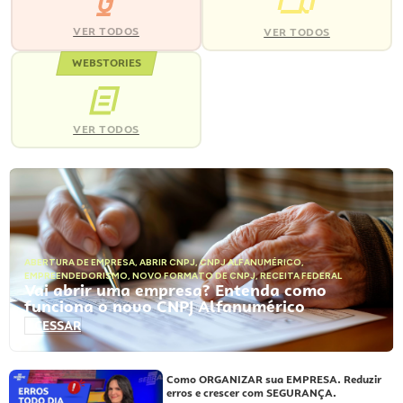
VER TODOS
VER TODOS
WEBSTORIES
VER TODOS
ABERTURA DE EMPRESA
,
ABRIR CNPJ
,
CNPJ ALFANUMÉRICO
,
EMPREENDEDORISMO
,
NOVO FORMATO DE CNPJ
,
RECEITA FEDERAL
Vai abrir uma empresa? Entenda como
funciona o novo CNPJ Alfanumérico
ACESSAR
Como ORGANIZAR sua EMPRESA. Reduzir
erros e crescer com SEGURANÇA.