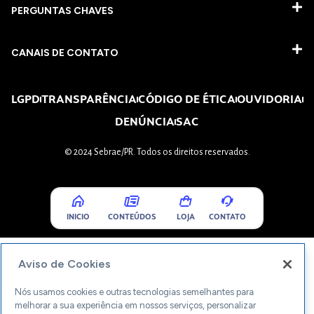
PERGUNTAS CHAVES​
CANAIS DE CONTATO
LGPD
TRANSPARÊNCIA
CÓDIGO DE ÉTICA
OUVIDORIA
DENÚNCIA
SAC
© 2024 Sebrae/PR. Todos os direitos reservados.
INICIO
CONTEÚDOS
LOJA
CONTATO
Aviso de Cookies
Nós usamos cookies e outras tecnologias semelhantes para
melhorar a sua experiência em nossos serviços, personalizar