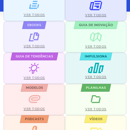
VER TODOS
VER TODOS
EBOOKS
GUIA DE INOVAÇÃO
VER TODOS
VER TODOS
GUIA DE TENDÊNCIAS
IMPULSIONA
VER TODOS
VER TODOS
MODELOS
PLANILHAS
VER TODOS
VER TODOS
PODCASTS
VÍDEOS