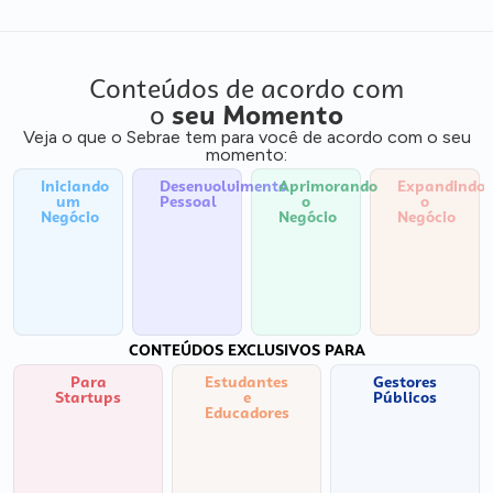
Conteúdos de acordo com
o
seu Momento
Veja o que o Sebrae tem para você de acordo com o seu
momento:
Iniciando
Desenvolvimento
Aprimorando
Expandindo
um
Pessoal
o
o
Negócio
Negócio
Negócio
CONTEÚDOS EXCLUSIVOS PARA
Para
Estudantes
Gestores
Startups
e
Públicos
Educadores