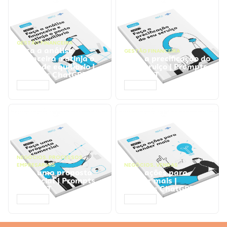
GESTÃO FINANCEIRA
Faça a análise
GESTÃO FINANCEIRA
financeira e atinja o
Faça a precificação do
ponto de equilíbrio |
seu serviço | Prompts
Prompts ChatGPT
ChatGPT
ACESSAR
ACESSAR
NEGÓCIOS
,
PROCESSOS
EMPRESARIAIS
NEGÓCIOS
,
VENDAS
Faça uma proposta
Faça ações para
comercial | Prompts
vender mais |
ChatGPT
Prompts ChatGPT
ACESSAR
ACESSAR