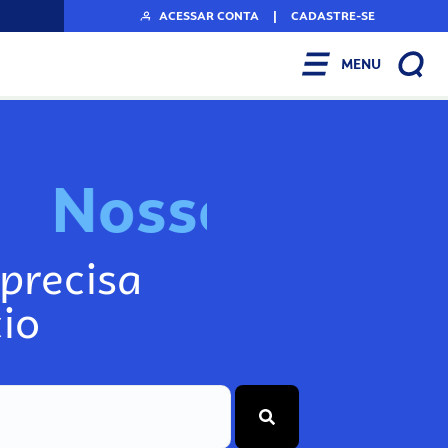
ACESSAR CONTA
|
CADASTRE-SE
MENU
N
o
s
s
o
s
I
n
f
o
g
precisa
io