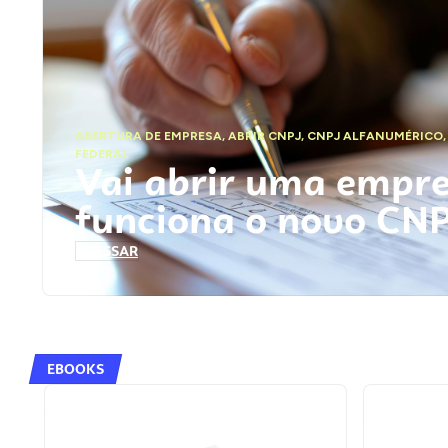
ABERTURA DE EMPRESA
,
ABRIR CNPJ
,
CNPJ ALFANUMÉRICO
FEDERAL
Vai abrir uma empr
funciona o novo CN
ACESSAR
EBOOKS