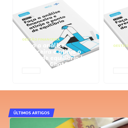
GESTÃO FINANCEIRA
Faça a análise
GESTÃO
financeira e atinja o
Faça
ponto de equilíbrio |
seu 
Prompts ChatGPT
Cha
ACESSAR
ACESS
ÚLTIMOS ARTIGOS