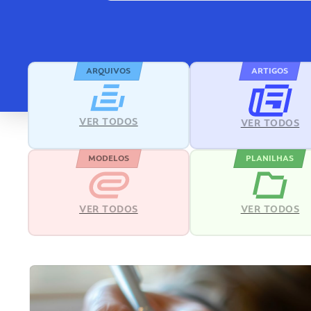
ARQUIVOS
ARTIGOS
VER TODOS
VER TODOS
MODELOS
PLANILHAS
VER TODOS
VER TODOS