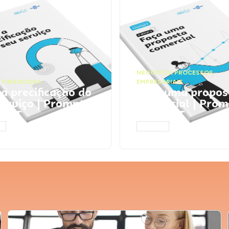
NEGÓCIOS
,
PROCESSOS
 FINANCEIRA
EMPRESARIAIS
 a precificação do
Faça uma propos
serviço | Prompts
comercial | Prom
tGPT
ChatGPT
AR
ACESSAR