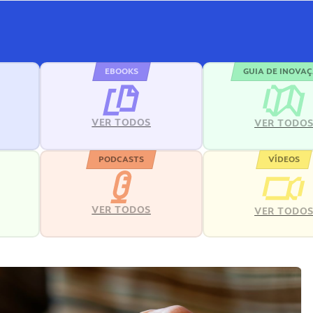
EBOOKS
GUIA DE INOVA
VER TODOS
VER TODO
PODCASTS
VÍDEOS
VER TODOS
VER TODO