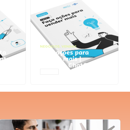
NEGÓCIOS
,
VENDAS
ta
Faça ações para
pts
vender mais |
Prompts ChatGPT
ACESSAR