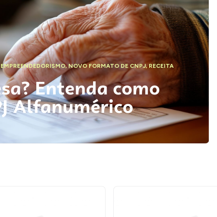
,
EMPREENDEDORISMO
,
NOVO FORMATO DE CNPJ
,
RECEITA
esa? Entenda como
PJ Alfanumérico