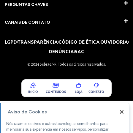
PERGUNTAS CHAVES​
CANAIS DE CONTATO
LGPD
TRANSPARÊNCIA
CÓDIGO DE ÉTICA
OUVIDORIA
DENÚNCIA
SAC
© 2024 Sebrae/PR. Todos os direitos reservados.
INICIO
CONTEÚDOS
LOJA
CONTATO
Aviso de Cookies
Nós usamos cookies e outras tecnologias semelhantes para
melhorar a sua experiência em nossos serviços, personalizar