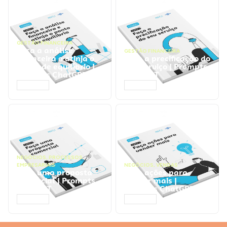
GESTÃO FINANCEIRA
Faça a análise
GESTÃO FINANCEIRA
financeira e atinja o
Faça a precificação do
ponto de equilíbrio |
seu serviço | Prompts
Prompts ChatGPT
ChatGPT
ACESSAR
ACESSAR
NEGÓCIOS
,
PROCESSOS
EMPRESARIAIS
NEGÓCIOS
,
VENDAS
Faça uma proposta
Faça ações para
comercial | Prompts
vender mais |
ChatGPT
Prompts ChatGPT
ACESSAR
ACESSAR