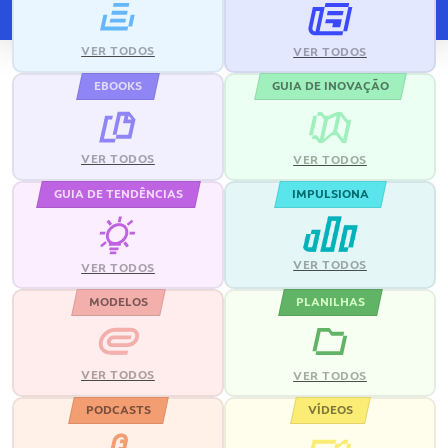
VER TODOS
VER TODOS
EBOOKS
GUIA DE INOVAÇÃO
VER TODOS
VER TODOS
GUIA DE TENDÊNCIAS
IMPULSIONA
VER TODOS
VER TODOS
MODELOS
PLANILHAS
VER TODOS
VER TODOS
PODCASTS
VÍDEOS