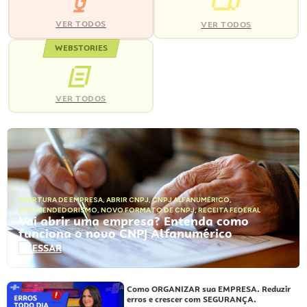
VER TODOS
VER TODOS
WEBSTORIES
VER TODOS
ABERTURA DE EMPRESA
,
ABRIR CNPJ
,
CNPJ ALFANUMÉRICO
,
EMPREENDEDORISMO
,
NOVO FORMATO DE CNPJ
,
RECEITA FEDERAL
Vai abrir uma empresa? Entenda como
funciona o novo CNPJ Alfanumérico
ACESSAR
Como ORGANIZAR sua EMPRESA. Reduzir
erros e crescer com SEGURANÇA.