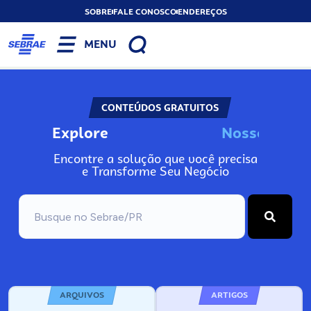
SOBRE
FALE CONOSCO
ENDEREÇOS
MENU
CONTEÚDOS GRATUITOS
Explore
N
o
s
s
o
s
A
Encontre a solução que você precisa
e Transforme Seu Negócio
ARQUIVOS
ARTIGOS