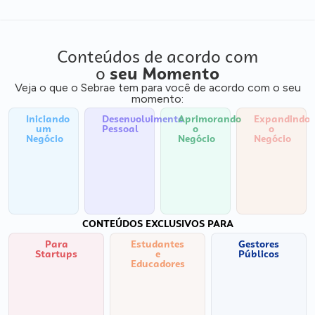
Conteúdos de acordo com
o
seu Momento
Veja o que o Sebrae tem para você de acordo com o seu
momento:
Iniciando
Desenvolvimento
Aprimorando
Expandindo
um
Pessoal
o
o
Negócio
Negócio
Negócio
CONTEÚDOS EXCLUSIVOS PARA
Para
Estudantes
Gestores
Startups
e
Públicos
Educadores