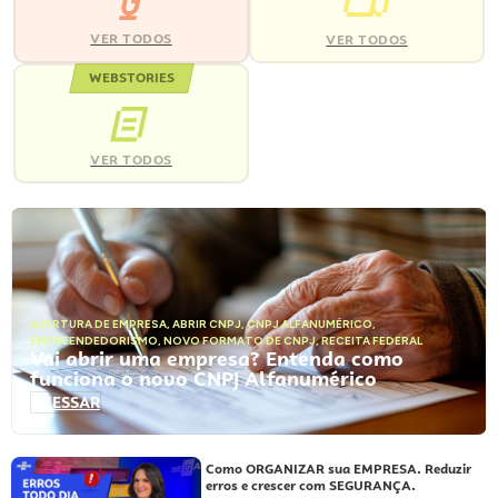
VER TODOS
VER TODOS
WEBSTORIES
VER TODOS
ABERTURA DE EMPRESA
,
ABRIR CNPJ
,
CNPJ ALFANUMÉRICO
,
EMPREENDEDORISMO
,
NOVO FORMATO DE CNPJ
,
RECEITA FEDERAL
Vai abrir uma empresa? Entenda como
funciona o novo CNPJ Alfanumérico
ACESSAR
Como ORGANIZAR sua EMPRESA. Reduzir
erros e crescer com SEGURANÇA.