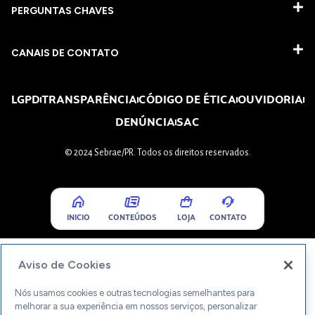
PERGUNTAS CHAVES​
CANAIS DE CONTATO
LGPD
TRANSPARÊNCIA
CÓDIGO DE ÉTICA
OUVIDORIA
DENÚNCIA
SAC
© 2024 Sebrae/PR. Todos os direitos reservados.
INICIO
CONTEÚDOS
LOJA
CONTATO
Aviso de Cookies
Nós usamos cookies e outras tecnologias semelhantes para
melhorar a sua experiência em nossos serviços, personalizar