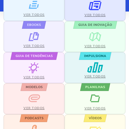
VER TODOS
VER TODOS
EBOOKS
GUIA DE INOVAÇÃO
VER TODOS
VER TODOS
GUIA DE TENDÊNCIAS
IMPULSIONA
VER TODOS
VER TODOS
MODELOS
PLANILHAS
VER TODOS
VER TODOS
PODCASTS
VÍDEOS