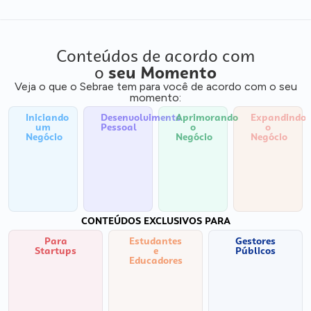
Conteúdos de acordo com
o
seu Momento
Veja o que o Sebrae tem para você de acordo com o seu
momento:
Iniciando
Desenvolvimento
Aprimorando
Expandindo
um
Pessoal
o
o
Negócio
Negócio
Negócio
CONTEÚDOS EXCLUSIVOS PARA
Para
Estudantes
Gestores
Startups
e
Públicos
Educadores