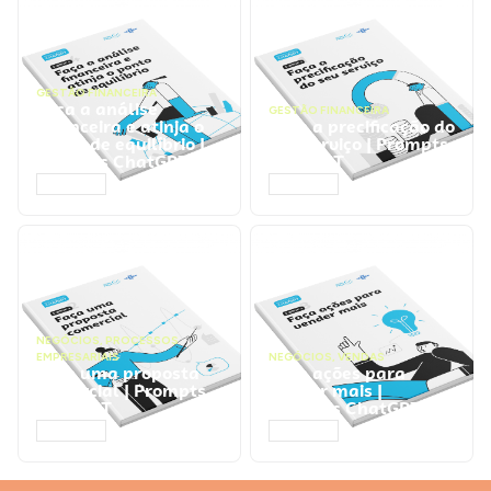
GESTÃO FINANCEIRA
Faça a análise
GESTÃO FINANCEIRA
financeira e atinja o
Faça a precificação do
ponto de equilíbrio |
seu serviço | Prompts
Prompts ChatGPT
ChatGPT
ACESSAR
ACESSAR
NEGÓCIOS
,
PROCESSOS
EMPRESARIAIS
NEGÓCIOS
,
VENDAS
Faça uma proposta
Faça ações para
comercial | Prompts
vender mais |
ChatGPT
Prompts ChatGPT
ACESSAR
ACESSAR