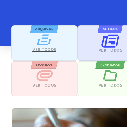
ARQUIVOS
ARTIGOS
VER TODOS
VER TODOS
MODELOS
PLANILHAS
VER TODOS
VER TODOS