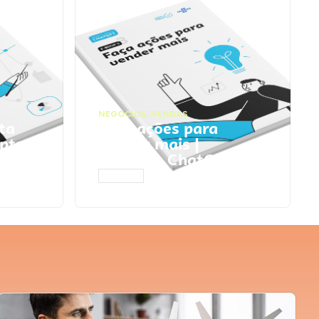
NEGÓCIOS
,
VENDAS
ta
Faça ações para
pts
vender mais |
Prompts ChatGPT
ACESSAR