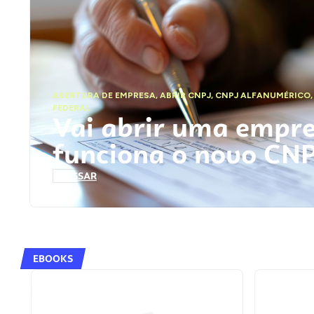
ABERTURA DE EMPRESA
,
ABRIR CNPJ
,
CNPJ ALFANUMÉRICO
FEDERAL
Vai abrir uma empr
funciona o novo CN
ACESSAR
EBOOKS