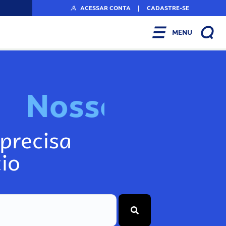
ACESSAR CONTA
|
CADASTRE-SE
MENU
N
o
s
s
o
s
I
n
f
o
g
precisa
io