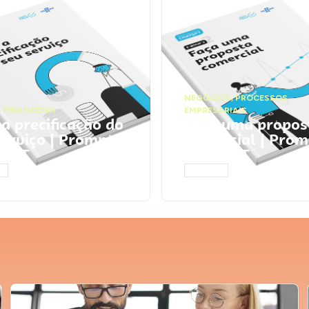
NEGÓCIOS
,
PROCESSOS
 FINANCEIRA
EMPRESARIAIS
 a precificação do
Faça uma propos
serviço | Prompts
comercial | Prom
tGPT
ChatGPT
AR
ACESSAR