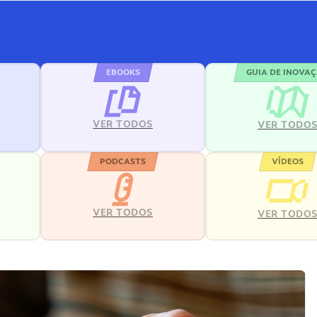
EBOOKS
GUIA DE INOVA
VER TODOS
VER TODO
PODCASTS
VÍDEOS
VER TODOS
VER TODO