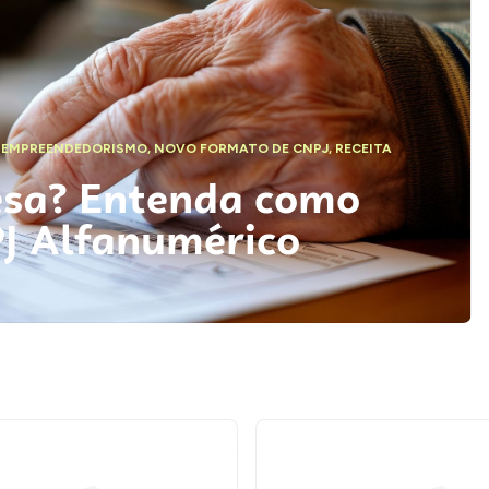
,
EMPREENDEDORISMO
,
NOVO FORMATO DE CNPJ
,
RECEITA
esa? Entenda como
PJ Alfanumérico