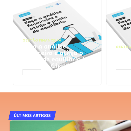
GESTÃO FINANCEIRA
Faça a análise
GESTÃO
financeira e atinja o
Faça
ponto de equilíbrio |
seu 
Prompts ChatGPT
Cha
ACESSAR
ACESS
ÚLTIMOS ARTIGOS