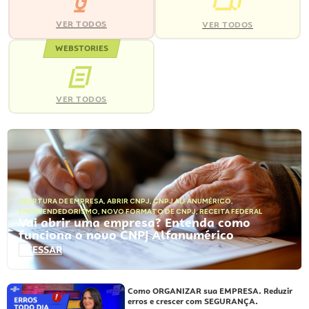
VER TODOS
VER TODOS
WEBSTORIES
VER TODOS
ABERTURA DE EMPRESA
,
ABRIR CNPJ
,
CNPJ ALFANUMÉRICO
,
EMPREENDEDORISMO
,
NOVO FORMATO DE CNPJ
,
RECEITA FEDERAL
Vai abrir uma empresa? Entenda como
funciona o novo CNPJ Alfanumérico
ACESSAR
Como ORGANIZAR sua EMPRESA. Reduzir
erros e crescer com SEGURANÇA.