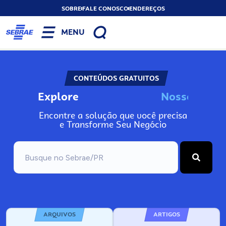
SOBRE
FALE CONOSCO
ENDEREÇOS
MENU
CONTEÚDOS GRATUITOS
Explore
N
o
s
s
o
s
I
n
f
o
Encontre a solução que você precisa
e Transforme Seu Negócio
ARQUIVOS
ARTIGOS