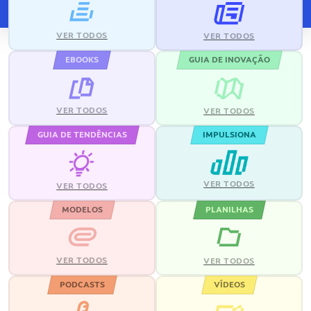
VER TODOS
VER TODOS
EBOOKS
GUIA DE INOVAÇÃO
VER TODOS
VER TODOS
GUIA DE TENDÊNCIAS
IMPULSIONA
VER TODOS
VER TODOS
MODELOS
PLANILHAS
VER TODOS
VER TODOS
PODCASTS
VÍDEOS