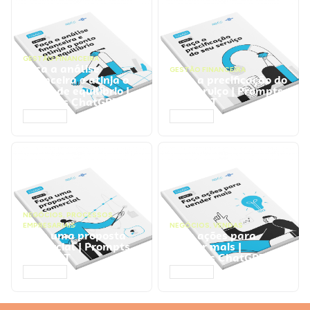
GESTÃO FINANCEIRA
Faça a análise
GESTÃO FINANCEIRA
financeira e atinja o
Faça a precificação do
ponto de equilíbrio |
seu serviço | Prompts
Prompts ChatGPT
ChatGPT
ACESSAR
ACESSAR
NEGÓCIOS
,
PROCESSOS
EMPRESARIAIS
NEGÓCIOS
,
VENDAS
Faça uma proposta
Faça ações para
comercial | Prompts
vender mais |
ChatGPT
Prompts ChatGPT
ACESSAR
ACESSAR