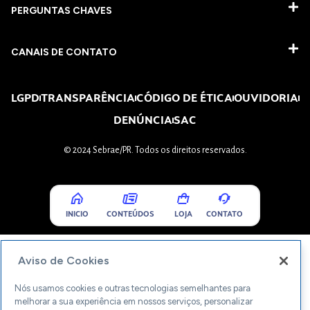
PERGUNTAS CHAVES​
CANAIS DE CONTATO
LGPD
TRANSPARÊNCIA
CÓDIGO DE ÉTICA
OUVIDORIA
DENÚNCIA
SAC
© 2024 Sebrae/PR. Todos os direitos reservados.
INICIO
CONTEÚDOS
LOJA
CONTATO
Aviso de Cookies
Nós usamos cookies e outras tecnologias semelhantes para
melhorar a sua experiência em nossos serviços, personalizar