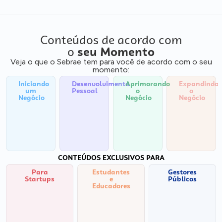
Conteúdos de acordo com
o
seu Momento
Veja o que o Sebrae tem para você de acordo com o seu
momento:
Iniciando
Desenvolvimento
Aprimorando
Expandindo
um
Pessoal
o
o
Negócio
Negócio
Negócio
CONTEÚDOS EXCLUSIVOS PARA
Para
Estudantes
Gestores
Startups
e
Públicos
Educadores