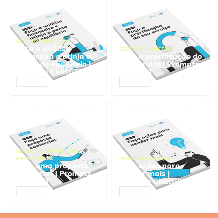
GESTÃO FINANCEIRA
Faça a análise
GESTÃO FINANCEIRA
financeira e atinja o
Faça a precificação do
ponto de equilíbrio |
seu serviço | Prompts
Prompts ChatGPT
ChatGPT
ACESSAR
ACESSAR
NEGÓCIOS
,
PROCESSOS
EMPRESARIAIS
NEGÓCIOS
,
VENDAS
Faça uma proposta
Faça ações para
comercial | Prompts
vender mais |
ChatGPT
Prompts ChatGPT
ACESSAR
ACESSAR