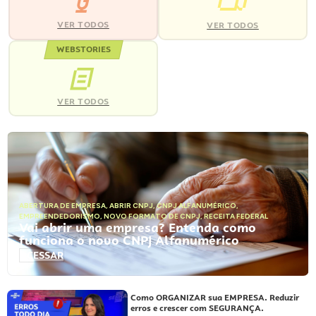
VER TODOS
VER TODOS
WEBSTORIES
VER TODOS
ABERTURA DE EMPRESA
,
ABRIR CNPJ
,
CNPJ ALFANUMÉRICO
,
EMPREENDEDORISMO
,
NOVO FORMATO DE CNPJ
,
RECEITA FEDERAL
Vai abrir uma empresa? Entenda como
funciona o novo CNPJ Alfanumérico
ACESSAR
Como ORGANIZAR sua EMPRESA. Reduzir
erros e crescer com SEGURANÇA.