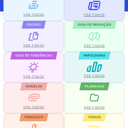
VER TODOS
VER TODOS
EBOOKS
GUIA DE INOVAÇÃO
VER TODOS
VER TODOS
GUIA DE TENDÊNCIAS
IMPULSIONA
VER TODOS
VER TODOS
MODELOS
PLANILHAS
VER TODOS
VER TODOS
PODCASTS
VÍDEOS