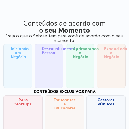
Conteúdos de acordo com
o
seu Momento
Veja o que o Sebrae tem para você de acordo com o seu
momento:
Iniciando
Desenvolvimento
Aprimorando
Expandindo
um
Pessoal
o
o
Negócio
Negócio
Negócio
CONTEÚDOS EXCLUSIVOS PARA
Para
Estudantes
Gestores
Startups
e
Públicos
Educadores