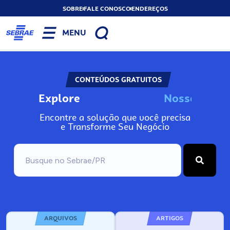
SOBRE
FALE CONOSCO
ENDEREÇOS
MENU
CONTEÚDOS GRATUITOS
Explore
N
o
s
s
o
s
I
n
f
o
Encontre a solução que você precisa
e Transforme Seu Negócio
ARQUIVOS
ARTIGOS