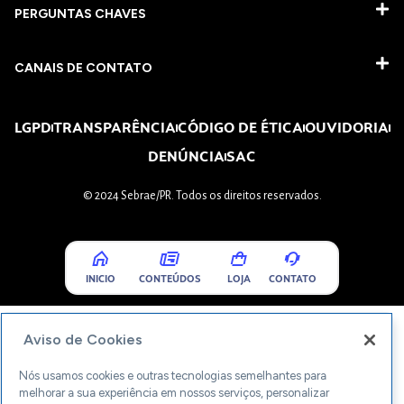
PERGUNTAS CHAVES​
CANAIS DE CONTATO
LGPD
TRANSPARÊNCIA
CÓDIGO DE ÉTICA
OUVIDORIA
DENÚNCIA
SAC
© 2024 Sebrae/PR. Todos os direitos reservados.
INICIO
CONTEÚDOS
LOJA
CONTATO
Aviso de Cookies
Nós usamos cookies e outras tecnologias semelhantes para
melhorar a sua experiência em nossos serviços, personalizar