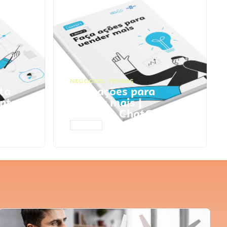
NEGÓCIOS
,
VENDAS
ta
Faça ações para
pts
vender mais |
Prompts ChatGPT
ACESSAR