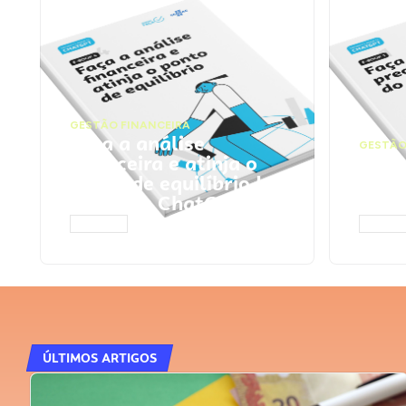
GESTÃO FINANCEIRA
Faça a análise
GESTÃO
financeira e atinja o
Faça
ponto de equilíbrio |
seu 
Prompts ChatGPT
Cha
ACESSAR
ACESS
ÚLTIMOS ARTIGOS