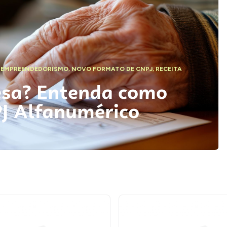
,
EMPREENDEDORISMO
,
NOVO FORMATO DE CNPJ
,
RECEITA
esa? Entenda como
PJ Alfanumérico