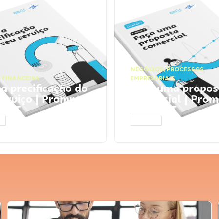
NEGÓCIOS
,
PROCESSOS
 FINANCEIRA
EMPRESARIAIS
 a precificação do
Faça uma propos
serviço | Prompts
comercial | Prom
tGPT
ChatGPT
AR
ACESSAR