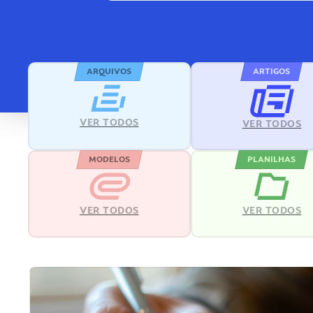
ARQUIVOS
ARTIGOS
VER TODOS
VER TODOS
MODELOS
PLANILHAS
VER TODOS
VER TODOS