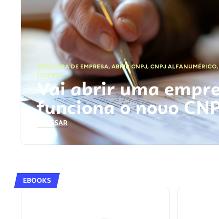
ABERTURA DE EMPRESA
,
ABRIR CNPJ
,
CNPJ ALFANUMÉRICO
FEDERAL
Vai abrir uma empr
funciona o novo CN
ACESSAR
EBOOKS