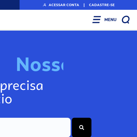
ACESSAR CONTA
|
CADASTRE-SE
MENU
N
o
s
s
o
s
I
n
f
o
g
precisa
io