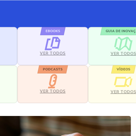
EBOOKS
GUIA DE INOVA
VER TODOS
VER TODO
PODCASTS
VÍDEOS
VER TODOS
VER TODO