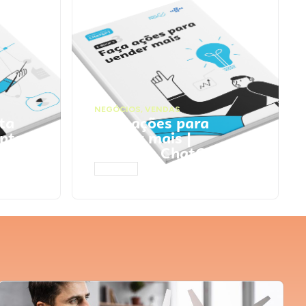
NEGÓCIOS
,
VENDAS
ta
Faça ações para
pts
vender mais |
Prompts ChatGPT
ACESSAR