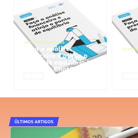
GESTÃO FINANCEIRA
Faça a análise
GESTÃO
financeira e atinja o
Faça
ponto de equilíbrio |
seu 
Prompts ChatGPT
Cha
ACESSAR
ACESS
ÚLTIMOS ARTIGOS