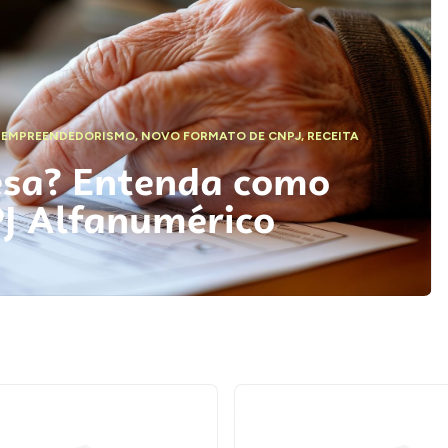
,
EMPREENDEDORISMO
,
NOVO FORMATO DE CNPJ
,
RECEITA
esa? Entenda como
PJ Alfanumérico