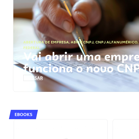
ABERTURA DE EMPRESA
,
ABRIR CNPJ
,
CNPJ ALFANUMÉRICO
FEDERAL
Vai abrir uma empr
funciona o novo CN
ACESSAR
EBOOKS