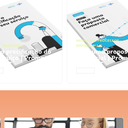
NEGÓCIOS
,
PROCESSOS
 FINANCEIRA
EMPRESARIAIS
 a precificação do
Faça uma propos
serviço | Prompts
comercial | Prom
tGPT
ChatGPT
AR
ACESSAR