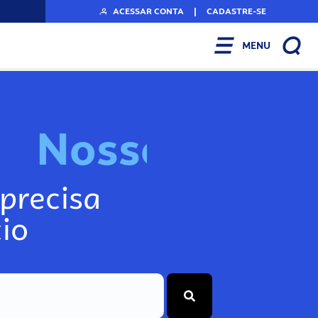
ACESSAR CONTA
|
CADASTRE-SE
MENU
N
o
s
s
o
s
I
n
f
o
g
precisa
io