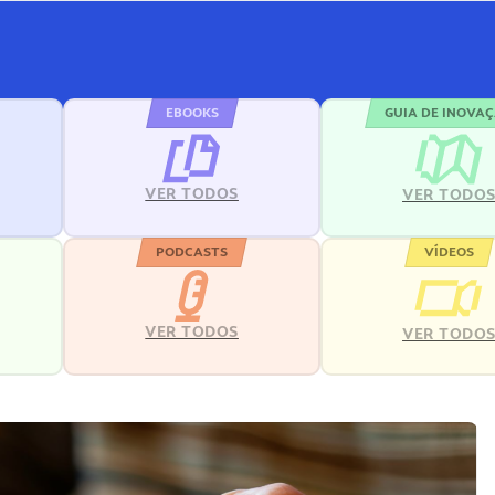
EBOOKS
GUIA DE INOVA
VER TODOS
VER TODO
PODCASTS
VÍDEOS
VER TODOS
VER TODO