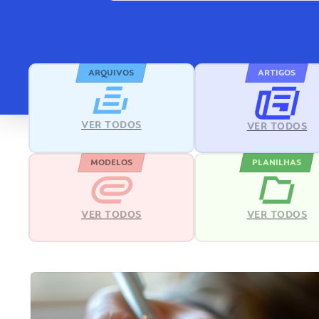
ARQUIVOS
ARTIGOS
VER TODOS
VER TODOS
MODELOS
PLANILHAS
VER TODOS
VER TODOS