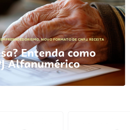
,
EMPREENDEDORISMO
,
NOVO FORMATO DE CNPJ
,
RECEITA
esa? Entenda como
PJ Alfanumérico