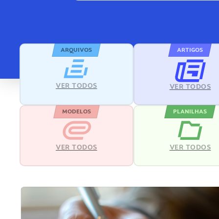
ARQUIVOS
ARTIGOS
VER TODOS
VER TODOS
MODELOS
PLANILHAS
VER TODOS
VER TODOS