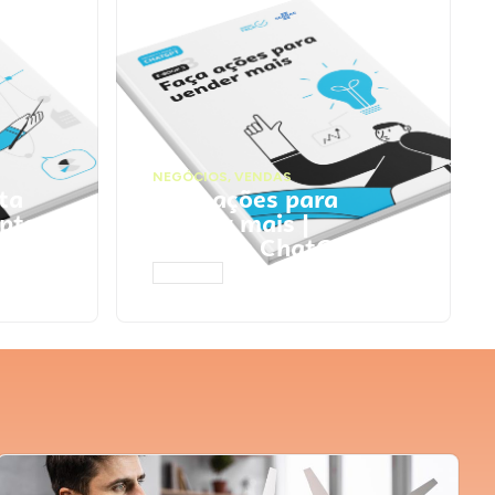
NEGÓCIOS
,
VENDAS
ta
Faça ações para
pts
vender mais |
Prompts ChatGPT
ACESSAR