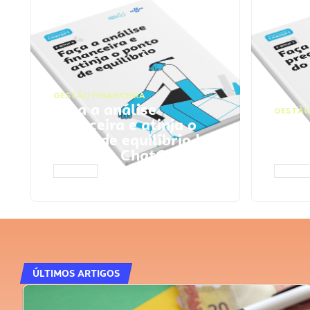
GESTÃO FINANCEIRA
Faça a análise
GESTÃO
financeira e atinja o
Faça
ponto de equilíbrio |
seu 
Prompts ChatGPT
Cha
ACESSAR
ACESS
ÚLTIMOS ARTIGOS