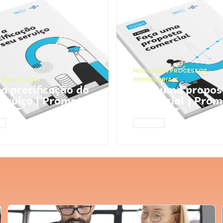
NEGÓCIOS
,
PROCESSOS
 FINANCEIRA
EMPRESARIAIS
 a precificação do
Faça uma propos
serviço | Prompts
comercial | Prom
tGPT
ChatGPT
AR
ACESSAR