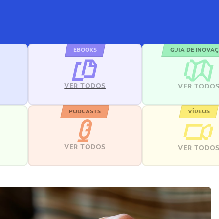
EBOOKS
GUIA DE INOVA
VER TODOS
VER TODO
PODCASTS
VÍDEOS
VER TODOS
VER TODO