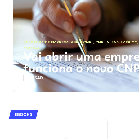
ABERTURA DE EMPRESA
,
ABRIR CNPJ
,
CNPJ ALFANUMÉRICO
FEDERAL
Vai abrir uma empr
funciona o novo CN
ACESSAR
EBOOKS