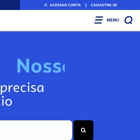
ACESSAR CONTA
|
CADASTRE-SE
MENU
N
o
s
s
o
s
I
n
f
o
precisa
io