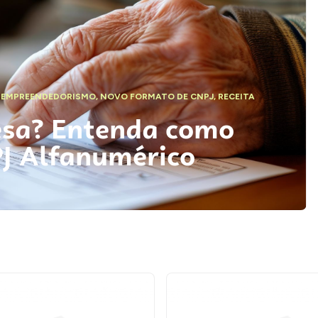
,
EMPREENDEDORISMO
,
NOVO FORMATO DE CNPJ
,
RECEITA
esa? Entenda como
PJ Alfanumérico