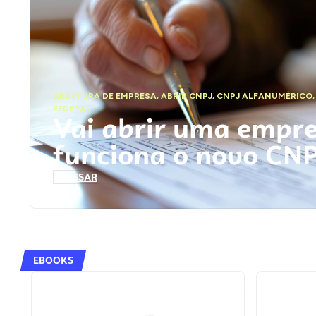
ABERTURA DE EMPRESA
,
ABRIR CNPJ
,
CNPJ ALFANUMÉRICO
FEDERAL
Vai abrir uma empr
funciona o novo CN
ACESSAR
EBOOKS