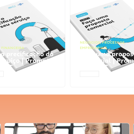
NEGÓCIOS
,
PROCESSOS
 FINANCEIRA
EMPRESARIAIS
 a precificação do
Faça uma propos
serviço | Prompts
comercial | Prom
tGPT
ChatGPT
AR
ACESSAR