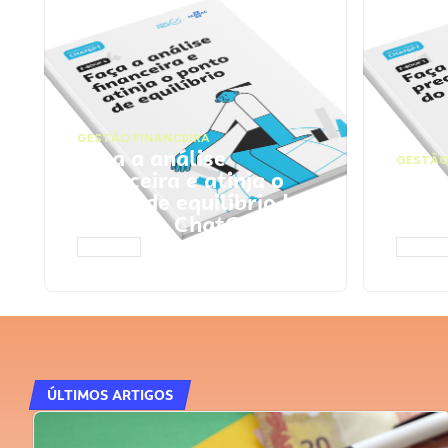
GESTÃO FINANCEIRA
Faça a análise
GESTÃO
financeira e atinja o
Faça
ponto de equilíbrio |
seu 
Prompts ChatGPT
Cha
ACESSAR
ACESS
ÚLTIMOS ARTIGOS