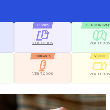
EBOOKS
GUIA DE INOVA
VER TODOS
VER TODO
PODCASTS
VÍDEOS
VER TODOS
VER TODO