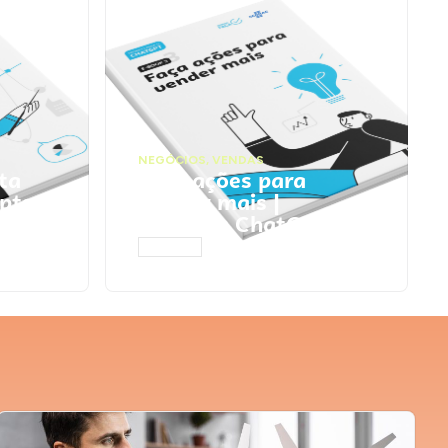
NEGÓCIOS
,
VENDAS
ta
Faça ações para
pts
vender mais |
Prompts ChatGPT
ACESSAR