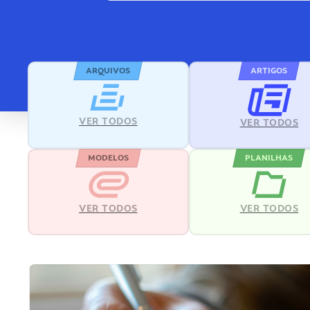
ARQUIVOS
ARTIGOS
VER TODOS
VER TODOS
MODELOS
PLANILHAS
VER TODOS
VER TODOS