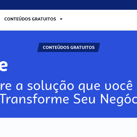
CONTEÚDOS GRATUITOS
CONTEÚDOS GRATUITOS
lore
re a solução que você 
 Transforme Seu Negóc