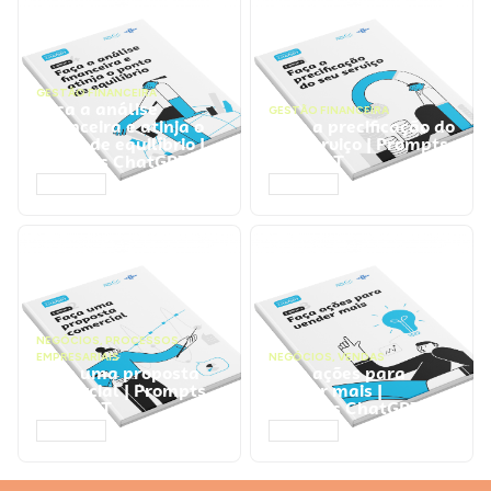
GESTÃO FINANCEIRA
Faça a análise
GESTÃO FINANCEIRA
financeira e atinja o
Faça a precificação do
ponto de equilíbrio |
seu serviço | Prompts
Prompts ChatGPT
ChatGPT
ACESSAR
ACESSAR
NEGÓCIOS
,
PROCESSOS
EMPRESARIAIS
NEGÓCIOS
,
VENDAS
Faça uma proposta
Faça ações para
comercial | Prompts
vender mais |
ChatGPT
Prompts ChatGPT
ACESSAR
ACESSAR