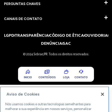
PERGUNTAS CHAVES​
CANAIS DE CONTATO
LGPD
TRANSPARÊNCIA
CÓDIGO DE ÉTICA
OUVIDORIA
DENÚNCIA
SAC
© 2024 Sebrae/PR. Todos os direitos reservados.
INICIO
CONTEÚDOS
LOJA
CONTATO
Aviso de Cookies
Nós usamos cookies e outras tecnologias semelhantes para
melhorar a sua experiência em nossos serviços, personalizar