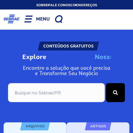
SOBRE
FALE CONOSCO
ENDEREÇOS
MENU
CONTEÚDOS GRATUITOS
Explore
N
o
s
s
o
s
A
Encontre a solução que você precisa
e Transforme Seu Negócio
ARQUIVOS
ARTIGOS