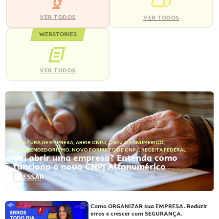
VER TODOS
VER TODOS
WEBSTORIES
VER TODOS
ABERTURA DE EMPRESA
,
ABRIR CNPJ
,
CNPJ ALFANUMÉRICO
,
EMPREENDEDORISMO
,
NOVO FORMATO DE CNPJ
,
RECEITA FEDERAL
Vai abrir uma empresa? Entenda como
funciona o novo CNPJ Alfanumérico
ACESSAR
Como ORGANIZAR sua EMPRESA. Reduzir
erros e crescer com SEGURANÇA.