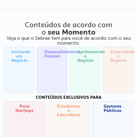
Conteúdos de acordo com
o
seu Momento
Veja o que o Sebrae tem para você de acordo com o seu
momento:
Iniciando
Desenvolvimento
Aprimorando
Expandindo
um
Pessoal
o
o
Negócio
Negócio
Negócio
CONTEÚDOS EXCLUSIVOS PARA
Para
Estudantes
Gestores
Startups
e
Públicos
Educadores