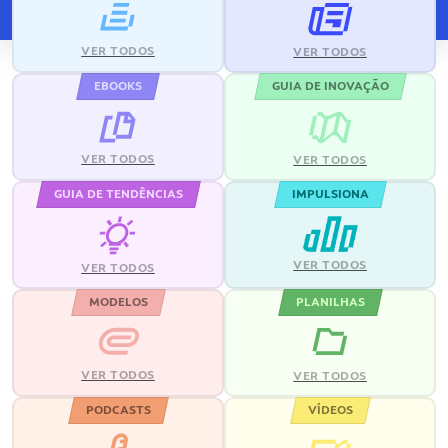
VER TODOS
VER TODOS
EBOOKS
GUIA DE INOVAÇÃO
VER TODOS
VER TODOS
GUIA DE TENDÊNCIAS
IMPULSIONA
VER TODOS
VER TODOS
MODELOS
PLANILHAS
VER TODOS
VER TODOS
PODCASTS
VÍDEOS