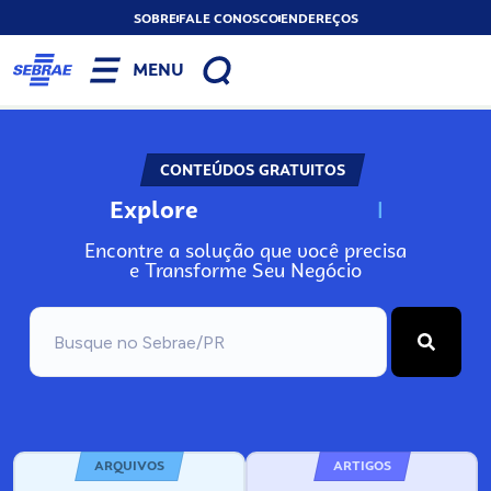
SOBRE
FALE CONOSCO
ENDEREÇOS
MENU
CONTEÚDOS GRATUITOS
Explore
N
o
s
s
o
s
A
Encontre a solução que você precisa
e Transforme Seu Negócio
ARQUIVOS
ARTIGOS