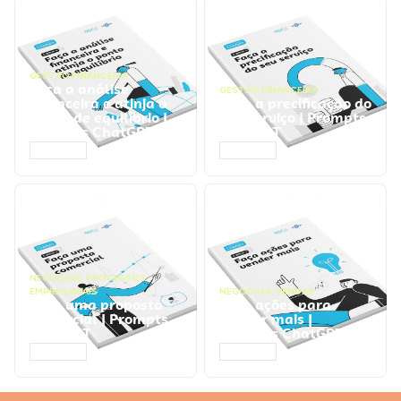
GESTÃO FINANCEIRA
Faça a análise
GESTÃO FINANCEIRA
financeira e atinja o
Faça a precificação do
ponto de equilíbrio |
seu serviço | Prompts
Prompts ChatGPT
ChatGPT
ACESSAR
ACESSAR
NEGÓCIOS
,
PROCESSOS
EMPRESARIAIS
NEGÓCIOS
,
VENDAS
Faça uma proposta
Faça ações para
comercial | Prompts
vender mais |
ChatGPT
Prompts ChatGPT
ACESSAR
ACESSAR