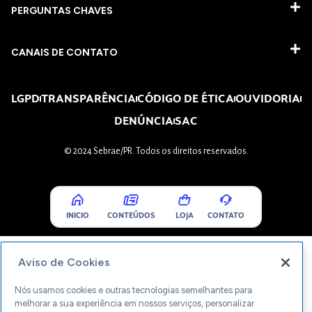
PERGUNTAS CHAVES​
CANAIS DE CONTATO
LGPD
TRANSPARÊNCIA
CÓDIGO DE ÉTICA
OUVIDORIA
DENÚNCIA
SAC
© 2024 Sebrae/PR. Todos os direitos reservados.
INICIO
CONTEÚDOS
LOJA
CONTATO
Aviso de Cookies
Nós usamos cookies e outras tecnologias semelhantes para
melhorar a sua experiência em nossos serviços, personalizar