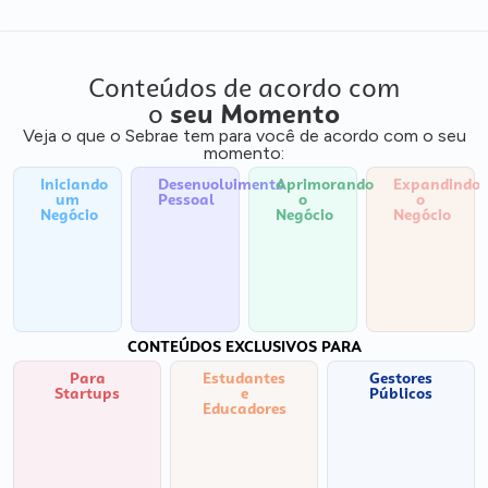
Conteúdos de acordo com
o
seu Momento
Veja o que o Sebrae tem para você de acordo com o seu
momento:
Iniciando
Desenvolvimento
Aprimorando
Expandindo
um
Pessoal
o
o
Negócio
Negócio
Negócio
CONTEÚDOS EXCLUSIVOS PARA
Para
Estudantes
Gestores
Startups
e
Públicos
Educadores