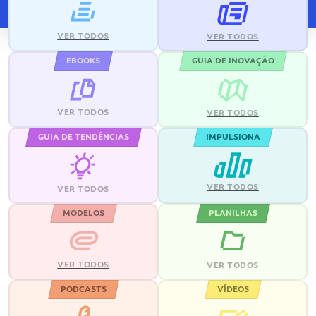
VER TODOS
VER TODOS
EBOOKS
GUIA DE INOVAÇÃO
VER TODOS
VER TODOS
GUIA DE TENDÊNCIAS
IMPULSIONA
VER TODOS
VER TODOS
MODELOS
PLANILHAS
VER TODOS
VER TODOS
PODCASTS
VÍDEOS