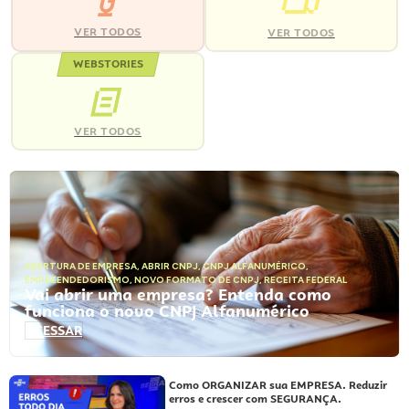
VER TODOS
VER TODOS
WEBSTORIES
VER TODOS
ABERTURA DE EMPRESA
,
ABRIR CNPJ
,
CNPJ ALFANUMÉRICO
,
EMPREENDEDORISMO
,
NOVO FORMATO DE CNPJ
,
RECEITA FEDERAL
Vai abrir uma empresa? Entenda como
funciona o novo CNPJ Alfanumérico
ACESSAR
Como ORGANIZAR sua EMPRESA. Reduzir
erros e crescer com SEGURANÇA.