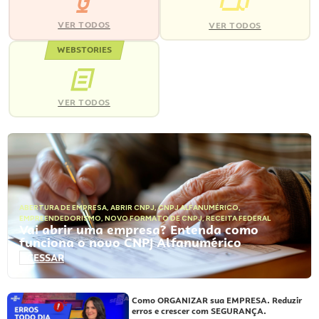
VER TODOS
VER TODOS
WEBSTORIES
VER TODOS
ABERTURA DE EMPRESA
,
ABRIR CNPJ
,
CNPJ ALFANUMÉRICO
,
EMPREENDEDORISMO
,
NOVO FORMATO DE CNPJ
,
RECEITA FEDERAL
Vai abrir uma empresa? Entenda como
funciona o novo CNPJ Alfanumérico
ACESSAR
Como ORGANIZAR sua EMPRESA. Reduzir
erros e crescer com SEGURANÇA.