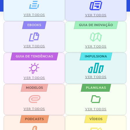
VER TODOS
VER TODOS
EBOOKS
GUIA DE INOVAÇÃO
VER TODOS
VER TODOS
GUIA DE TENDÊNCIAS
IMPULSIONA
VER TODOS
VER TODOS
MODELOS
PLANILHAS
VER TODOS
VER TODOS
PODCASTS
VÍDEOS