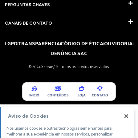
PERGUNTAS CHAVES​
CANAIS DE CONTATO
LGPD
TRANSPARÊNCIA
CÓDIGO DE ÉTICA
OUVIDORIA
DENÚNCIA
SAC
© 2024 Sebrae/PR. Todos os direitos reservados.
INICIO
CONTEÚDOS
LOJA
CONTATO
Aviso de Cookies
Nós usamos cookies e outras tecnologias semelhantes para
melhorar a sua experiência em nossos serviços, personalizar