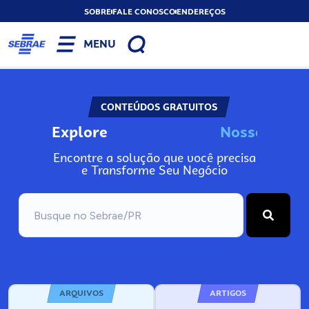
SOBRE
FALE CONOSCO
ENDEREÇOS
MENU
CONTEÚDOS GRATUITOS
Explore
N
o
s
s
o
s
A
n
Encontre a solução que você precisa
e Transforme Seu Negócio
ARQUIVOS
ARTIGOS