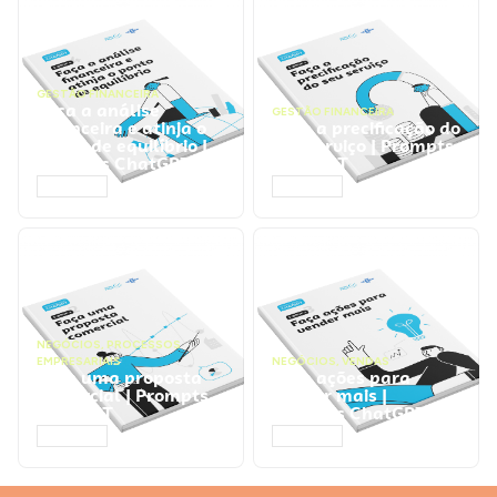
GESTÃO FINANCEIRA
Faça a análise
GESTÃO FINANCEIRA
financeira e atinja o
Faça a precificação do
ponto de equilíbrio |
seu serviço | Prompts
Prompts ChatGPT
ChatGPT
ACESSAR
ACESSAR
NEGÓCIOS
,
PROCESSOS
EMPRESARIAIS
NEGÓCIOS
,
VENDAS
Faça uma proposta
Faça ações para
comercial | Prompts
vender mais |
ChatGPT
Prompts ChatGPT
ACESSAR
ACESSAR