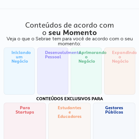
Conteúdos de acordo com
o
seu Momento
Veja o que o Sebrae tem para você de acordo com o seu
momento:
Iniciando
Desenvolvimento
Aprimorando
Expandindo
um
Pessoal
o
o
Negócio
Negócio
Negócio
CONTEÚDOS EXCLUSIVOS PARA
Para
Estudantes
Gestores
Startups
e
Públicos
Educadores