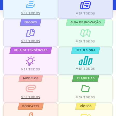
VER TODOS
VER TODOS
EBOOKS
GUIA DE INOVAÇÃO
VER TODOS
VER TODOS
GUIA DE TENDÊNCIAS
IMPULSIONA
VER TODOS
VER TODOS
MODELOS
PLANILHAS
VER TODOS
VER TODOS
PODCASTS
VÍDEOS