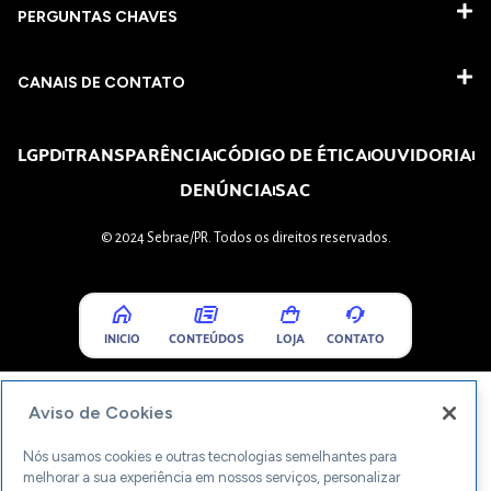
PERGUNTAS CHAVES​
CANAIS DE CONTATO
LGPD
TRANSPARÊNCIA
CÓDIGO DE ÉTICA
OUVIDORIA
DENÚNCIA
SAC
© 2024 Sebrae/PR. Todos os direitos reservados.
INICIO
CONTEÚDOS
LOJA
CONTATO
Aviso de Cookies
Nós usamos cookies e outras tecnologias semelhantes para
melhorar a sua experiência em nossos serviços, personalizar