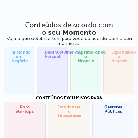
Conteúdos de acordo com
o
seu Momento
Veja o que o Sebrae tem para você de acordo com o seu
momento:
Iniciando
Desenvolvimento
Aprimorando
Expandindo
um
Pessoal
o
o
Negócio
Negócio
Negócio
CONTEÚDOS EXCLUSIVOS PARA
Para
Estudantes
Gestores
Startups
e
Públicos
Educadores