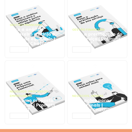
GESTÃO FINANCEIRA
Faça a análise
GESTÃO FINANCEIRA
financeira e atinja o
Faça a precificação do
ponto de equilíbrio |
seu serviço | Prompts
Prompts ChatGPT
ChatGPT
ACESSAR
ACESSAR
NEGÓCIOS
,
PROCESSOS
EMPRESARIAIS
NEGÓCIOS
,
VENDAS
Faça uma proposta
Faça ações para
comercial | Prompts
vender mais |
ChatGPT
Prompts ChatGPT
ACESSAR
ACESSAR