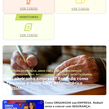
VER TODOS
VER TODOS
WEBSTORIES
VER TODOS
ABERTURA DE EMPRESA
,
ABRIR CNPJ
,
CNPJ ALFANUMÉRICO
,
EMPREENDEDORISMO
,
NOVO FORMATO DE CNPJ
,
RECEITA FEDERAL
Vai abrir uma empresa? Entenda como
funciona o novo CNPJ Alfanumérico
ACESSAR
Como ORGANIZAR sua EMPRESA. Reduzir
erros e crescer com SEGURANÇA.