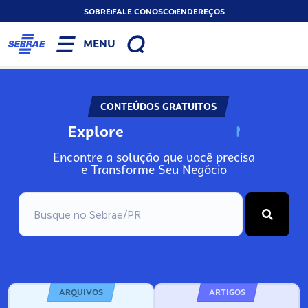
SOBRE
FALE CONOSCO
ENDEREÇOS
MENU
CONTEÚDOS GRATUITOS
Explore
N
o
s
s
o
s
A
Encontre a solução que você precisa
e Transforme Seu Negócio
ARQUIVOS
ARTIGOS