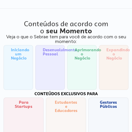
Conteúdos de acordo com
o
seu Momento
Veja o que o Sebrae tem para você de acordo com o seu
momento:
Iniciando
Desenvolvimento
Aprimorando
Expandindo
um
Pessoal
o
o
Negócio
Negócio
Negócio
CONTEÚDOS EXCLUSIVOS PARA
Para
Estudantes
Gestores
Startups
e
Públicos
Educadores