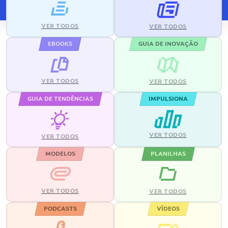
VER TODOS
VER TODOS
EBOOKS
GUIA DE INOVAÇÃO
VER TODOS
VER TODOS
GUIA DE TENDÊNCIAS
IMPULSIONA
VER TODOS
VER TODOS
MODELOS
PLANILHAS
VER TODOS
VER TODOS
PODCASTS
VÍDEOS