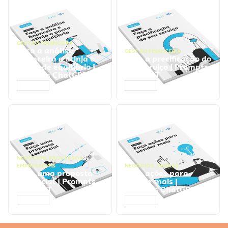
GESTÃO FINANCEIRA
Faça a análise
GESTÃO FINANCEIRA
financeira e atinja o
Faça a precificação do
ponto de equilíbrio |
seu serviço | Prompts
Prompts ChatGPT
ChatGPT
ACESSAR
ACESSAR
NEGÓCIOS
,
PROCESSOS
EMPRESARIAIS
NEGÓCIOS
,
VENDAS
Faça uma proposta
Faça ações para
comercial | Prompts
vender mais |
ChatGPT
Prompts ChatGPT
ACESSAR
ACESSAR