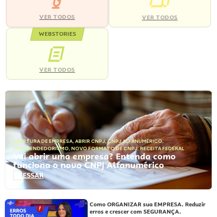
VER TODOS
VER TODOS
WEBSTORIES
VER TODOS
ABERTURA DE EMPRESA
,
ABRIR CNPJ
,
CNPJ ALFANUMÉRICO
,
EMPREENDEDORISMO
,
NOVO FORMATO DE CNPJ
,
RECEITA FEDERAL
Vai abrir uma empresa? Entenda como
funciona o novo CNPJ Alfanumérico
ACESSAR
Como ORGANIZAR sua EMPRESA. Reduzir
erros e crescer com SEGURANÇA.