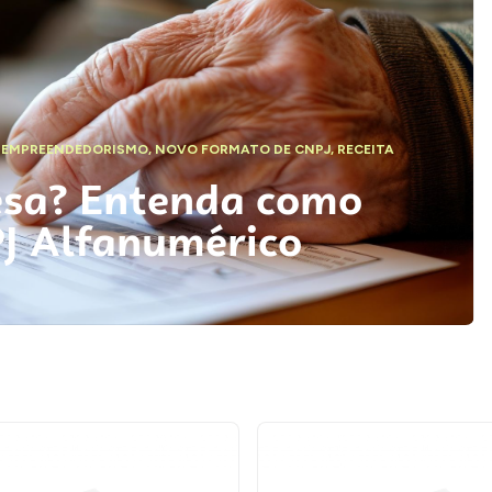
,
EMPREENDEDORISMO
,
NOVO FORMATO DE CNPJ
,
RECEITA
esa? Entenda como
PJ Alfanumérico