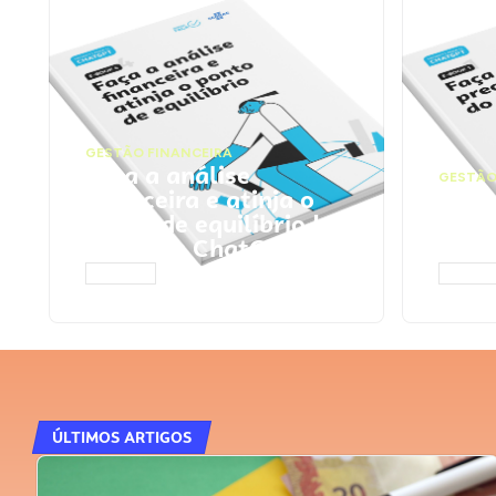
GESTÃO FINANCEIRA
Faça a análise
GESTÃO
financeira e atinja o
Faça
ponto de equilíbrio |
seu 
Prompts ChatGPT
Cha
ACESSAR
ACESS
ÚLTIMOS ARTIGOS