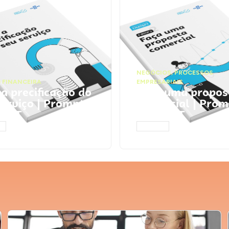
NEGÓCIOS
,
PROCESSOS
 FINANCEIRA
EMPRESARIAIS
 a precificação do
Faça uma propos
serviço | Prompts
comercial | Prom
tGPT
ChatGPT
AR
ACESSAR