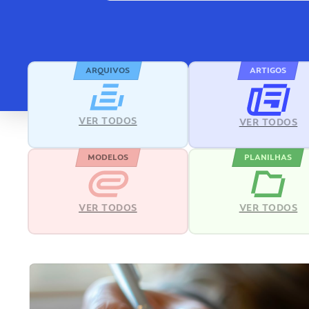
ARQUIVOS
ARTIGOS
VER TODOS
VER TODOS
MODELOS
PLANILHAS
VER TODOS
VER TODOS