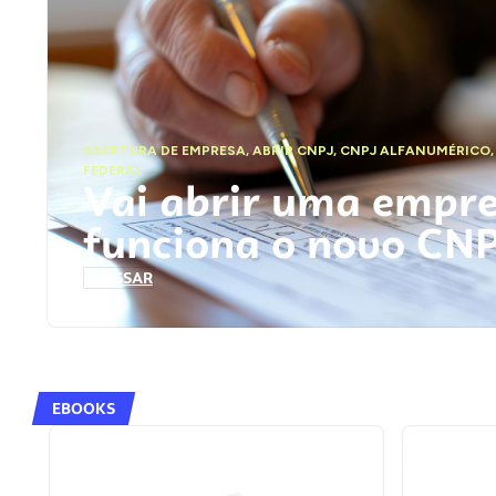
ABERTURA DE EMPRESA
,
ABRIR CNPJ
,
CNPJ ALFANUMÉRICO
FEDERAL
Vai abrir uma empr
funciona o novo CN
ACESSAR
EBOOKS