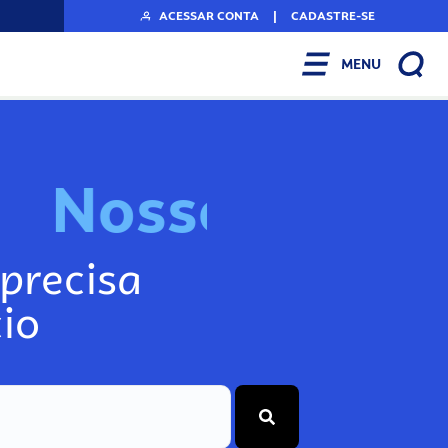
ACESSAR CONTA
|
CADASTRE-SE
MENU
N
o
s
s
o
s
I
n
f
o
g
precisa
io