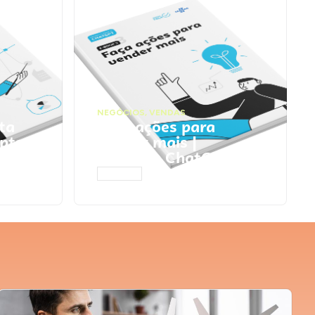
NEGÓCIOS
,
VENDAS
ta
Faça ações para
pts
vender mais |
Prompts ChatGPT
ACESSAR