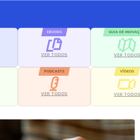
EBOOKS
GUIA DE INOVA
VER TODOS
VER TODO
PODCASTS
VÍDEOS
VER TODOS
VER TODO