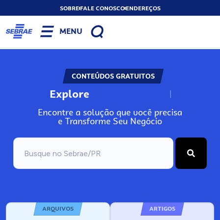
SOBRE
FALE CONOSCO
ENDEREÇOS
MENU
CONTEÚDOS GRATUITOS
Explore
N
o
s
s
o
s
A
Encontre a solução que você precisa
e Transforme Seu Negócio
ARQUIVOS
ARTIGOS