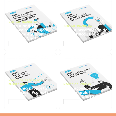
GESTÃO FINANCEIRA
Faça a análise
GESTÃO FINANCEIRA
financeira e atinja o
Faça a precificação do
ponto de equilíbrio |
seu serviço | Prompts
Prompts ChatGPT
ChatGPT
ACESSAR
ACESSAR
NEGÓCIOS
,
PROCESSOS
EMPRESARIAIS
NEGÓCIOS
,
VENDAS
Faça uma proposta
Faça ações para
comercial | Prompts
vender mais |
ChatGPT
Prompts ChatGPT
ACESSAR
ACESSAR