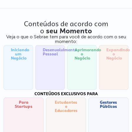
Conteúdos de acordo com
o
seu Momento
Veja o que o Sebrae tem para você de acordo com o seu
momento:
Iniciando
Desenvolvimento
Aprimorando
Expandindo
um
Pessoal
o
o
Negócio
Negócio
Negócio
CONTEÚDOS EXCLUSIVOS PARA
Para
Estudantes
Gestores
Startups
e
Públicos
Educadores