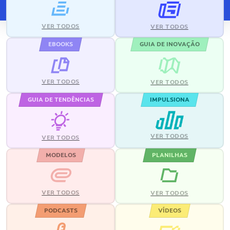
VER TODOS
VER TODOS
EBOOKS
GUIA DE INOVAÇÃO
VER TODOS
VER TODOS
GUIA DE TENDÊNCIAS
IMPULSIONA
VER TODOS
VER TODOS
MODELOS
PLANILHAS
VER TODOS
VER TODOS
PODCASTS
VÍDEOS