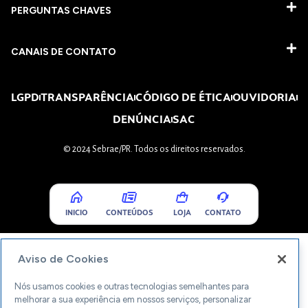
PERGUNTAS CHAVES​
CANAIS DE CONTATO
LGPD
TRANSPARÊNCIA
CÓDIGO DE ÉTICA
OUVIDORIA
DENÚNCIA
SAC
© 2024 Sebrae/PR. Todos os direitos reservados.
INICIO
CONTEÚDOS
LOJA
CONTATO
Aviso de Cookies
Nós usamos cookies e outras tecnologias semelhantes para
melhorar a sua experiência em nossos serviços, personalizar