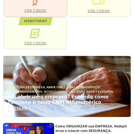
VER TODOS
VER TODOS
WEBSTORIES
VER TODOS
ABERTURA DE EMPRESA
,
ABRIR CNPJ
,
CNPJ ALFANUMÉRICO
,
EMPREENDEDORISMO
,
NOVO FORMATO DE CNPJ
,
RECEITA FEDERAL
Vai abrir uma empresa? Entenda como
funciona o novo CNPJ Alfanumérico
ACESSAR
Como ORGANIZAR sua EMPRESA. Reduzir
erros e crescer com SEGURANÇA.