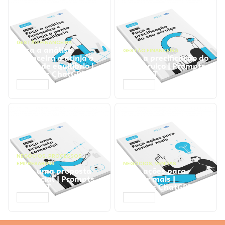
GESTÃO FINANCEIRA
Faça a análise
GESTÃO FINANCEIRA
financeira e atinja o
Faça a precificação do
ponto de equilíbrio |
seu serviço | Prompts
Prompts ChatGPT
ChatGPT
ACESSAR
ACESSAR
NEGÓCIOS
,
PROCESSOS
EMPRESARIAIS
NEGÓCIOS
,
VENDAS
Faça uma proposta
Faça ações para
comercial | Prompts
vender mais |
ChatGPT
Prompts ChatGPT
ACESSAR
ACESSAR