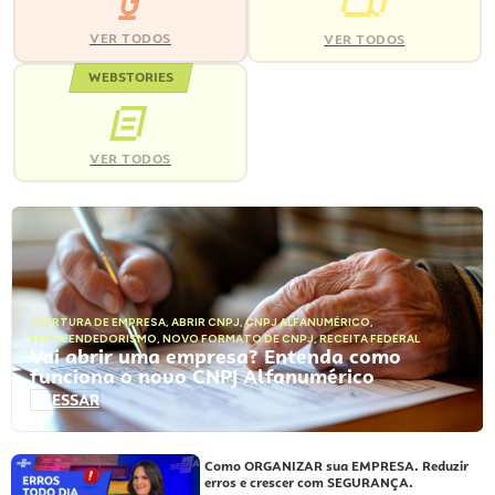
VER TODOS
VER TODOS
WEBSTORIES
VER TODOS
ABERTURA DE EMPRESA
,
ABRIR CNPJ
,
CNPJ ALFANUMÉRICO
,
EMPREENDEDORISMO
,
NOVO FORMATO DE CNPJ
,
RECEITA FEDERAL
Vai abrir uma empresa? Entenda como
funciona o novo CNPJ Alfanumérico
ACESSAR
Como ORGANIZAR sua EMPRESA. Reduzir
erros e crescer com SEGURANÇA.