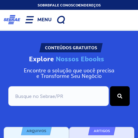
SOBRE
FALE CONOSCO
ENDEREÇOS
MENU
CONTEÚDOS GRATUITOS
Explore
N
o
s
s
o
s
A
r
Encontre a solução que você precisa
e Transforme Seu Negócio
ARQUIVOS
ARTIGOS