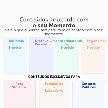
Conteúdos de acordo com
o
seu Momento
Veja o que o Sebrae tem para você de acordo com o seu
momento:
Iniciando
Desenvolvimento
Aprimorando
Expandindo
um
Pessoal
o
o
Negócio
Negócio
Negócio
CONTEÚDOS EXCLUSIVOS PARA
Para
Estudantes
Gestores
Startups
e
Públicos
Educadores