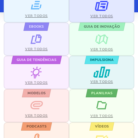
VER TODOS
VER TODOS
EBOOKS
GUIA DE INOVAÇÃO
VER TODOS
VER TODOS
GUIA DE TENDÊNCIAS
IMPULSIONA
VER TODOS
VER TODOS
MODELOS
PLANILHAS
VER TODOS
VER TODOS
PODCASTS
VÍDEOS