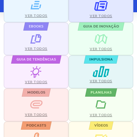
VER TODOS
VER TODOS
EBOOKS
GUIA DE INOVAÇÃO
VER TODOS
VER TODOS
GUIA DE TENDÊNCIAS
IMPULSIONA
VER TODOS
VER TODOS
MODELOS
PLANILHAS
VER TODOS
VER TODOS
PODCASTS
VÍDEOS