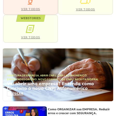
VER TODOS
VER TODOS
WEBSTORIES
VER TODOS
ABERTURA DE EMPRESA
,
ABRIR CNPJ
,
CNPJ ALFANUMÉRICO
,
EMPREENDEDORISMO
,
NOVO FORMATO DE CNPJ
,
RECEITA FEDERAL
Vai abrir uma empresa? Entenda como
funciona o novo CNPJ Alfanumérico
ACESSAR
Como ORGANIZAR sua EMPRESA. Reduzir
erros e crescer com SEGURANÇA.