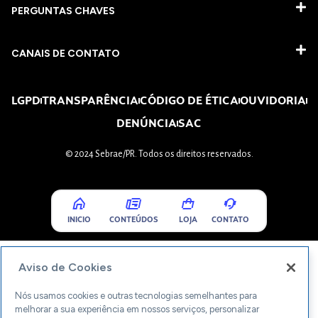
PERGUNTAS CHAVES​
CANAIS DE CONTATO
LGPD
TRANSPARÊNCIA
CÓDIGO DE ÉTICA
OUVIDORIA
DENÚNCIA
SAC
© 2024 Sebrae/PR. Todos os direitos reservados.
INICIO
CONTEÚDOS
LOJA
CONTATO
Aviso de Cookies
Nós usamos cookies e outras tecnologias semelhantes para
melhorar a sua experiência em nossos serviços, personalizar