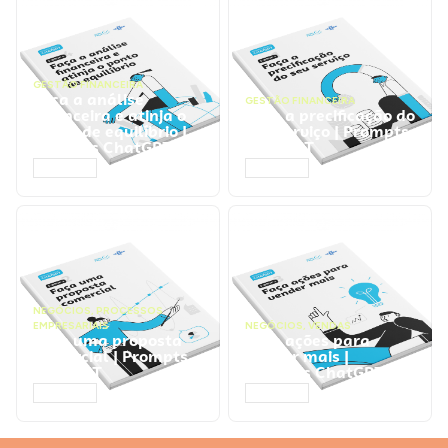
GESTÃO FINANCEIRA
Faça a análise
GESTÃO FINANCEIRA
financeira e atinja o
Faça a precificação do
ponto de equilíbrio |
seu serviço | Prompts
Prompts ChatGPT
ChatGPT
ACESSAR
ACESSAR
NEGÓCIOS
,
PROCESSOS
EMPRESARIAIS
NEGÓCIOS
,
VENDAS
Faça uma proposta
Faça ações para
comercial | Prompts
vender mais |
ChatGPT
Prompts ChatGPT
ACESSAR
ACESSAR