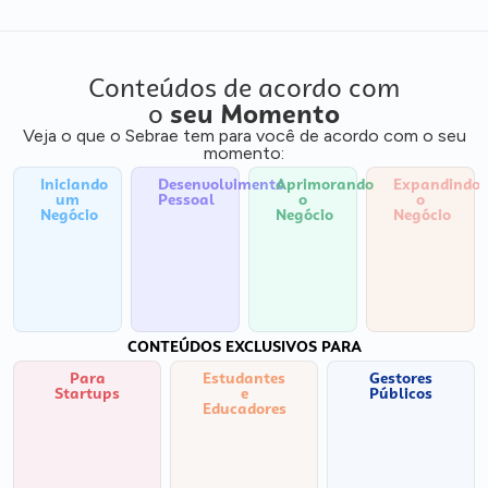
Conteúdos de acordo com
o
seu Momento
Veja o que o Sebrae tem para você de acordo com o seu
momento:
Iniciando
Desenvolvimento
Aprimorando
Expandindo
um
Pessoal
o
o
Negócio
Negócio
Negócio
CONTEÚDOS EXCLUSIVOS PARA
Para
Estudantes
Gestores
Startups
e
Públicos
Educadores