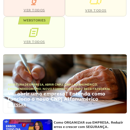
VER TODOS
VER TODOS
WEBSTORIES
VER TODOS
ABERTURA DE EMPRESA
,
ABRIR CNPJ
,
CNPJ ALFANUMÉRICO
,
EMPREENDEDORISMO
,
NOVO FORMATO DE CNPJ
,
RECEITA FEDERAL
Vai abrir uma empresa? Entenda como
funciona o novo CNPJ Alfanumérico
ACESSAR
Como ORGANIZAR sua EMPRESA. Reduzir
erros e crescer com SEGURANÇA.