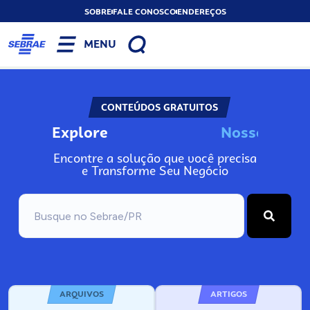
SOBRE
FALE CONOSCO
ENDEREÇOS
MENU
CONTEÚDOS GRATUITOS
Explore
N
o
s
s
o
s
A
n
Encontre a solução que você precisa
e Transforme Seu Negócio
ARQUIVOS
ARTIGOS