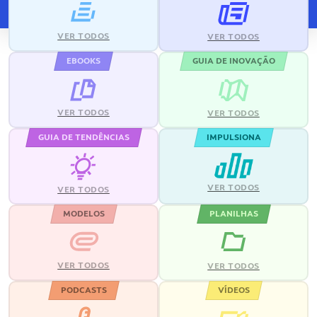
VER TODOS
VER TODOS
EBOOKS
GUIA DE INOVAÇÃO
VER TODOS
VER TODOS
GUIA DE TENDÊNCIAS
IMPULSIONA
VER TODOS
VER TODOS
MODELOS
PLANILHAS
VER TODOS
VER TODOS
PODCASTS
VÍDEOS