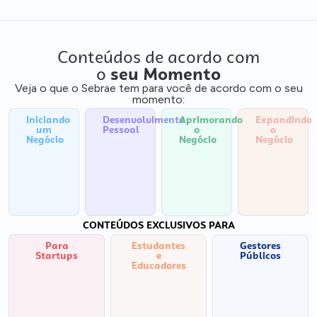
Conteúdos de acordo com
o
seu Momento
Veja o que o Sebrae tem para você de acordo com o seu
momento:
Iniciando
Desenvolvimento
Aprimorando
Expandindo
um
Pessoal
o
o
Negócio
Negócio
Negócio
CONTEÚDOS EXCLUSIVOS PARA
Para
Estudantes
Gestores
Startups
e
Públicos
Educadores