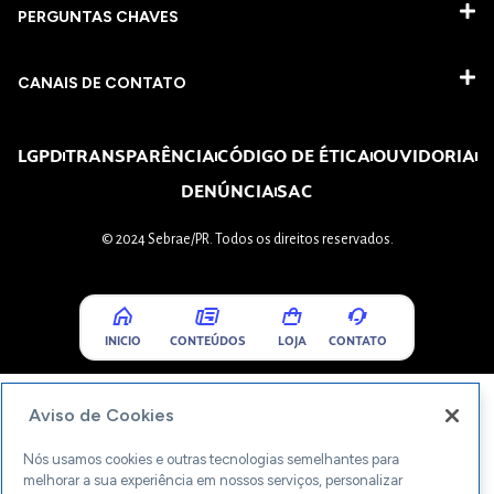
PERGUNTAS CHAVES​
CANAIS DE CONTATO
LGPD
TRANSPARÊNCIA
CÓDIGO DE ÉTICA
OUVIDORIA
DENÚNCIA
SAC
© 2024 Sebrae/PR. Todos os direitos reservados.
INICIO
CONTEÚDOS
LOJA
CONTATO
Aviso de Cookies
Nós usamos cookies e outras tecnologias semelhantes para
melhorar a sua experiência em nossos serviços, personalizar