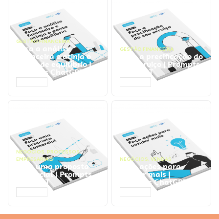
GESTÃO FINANCEIRA
Faça a análise
GESTÃO FINANCEIRA
financeira e atinja o
Faça a precificação do
ponto de equilíbrio |
seu serviço | Prompts
Prompts ChatGPT
ChatGPT
ACESSAR
ACESSAR
NEGÓCIOS
,
PROCESSOS
EMPRESARIAIS
NEGÓCIOS
,
VENDAS
Faça uma proposta
Faça ações para
comercial | Prompts
vender mais |
ChatGPT
Prompts ChatGPT
ACESSAR
ACESSAR