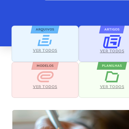
ARQUIVOS
ARTIGOS
VER TODOS
VER TODOS
MODELOS
PLANILHAS
VER TODOS
VER TODOS