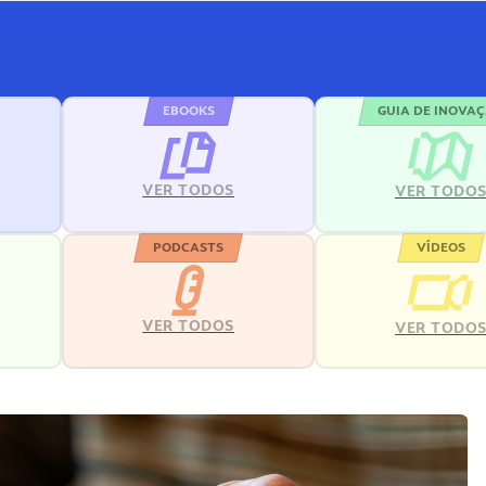
EBOOKS
GUIA DE INOVA
VER TODOS
VER TODO
PODCASTS
VÍDEOS
VER TODOS
VER TODO