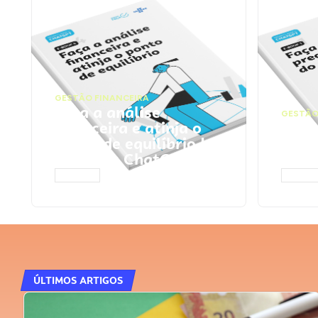
GESTÃO FINANCEIRA
Faça a análise
GESTÃO
financeira e atinja o
Faça
ponto de equilíbrio |
seu 
Prompts ChatGPT
Cha
ACESSAR
ACESS
ÚLTIMOS ARTIGOS