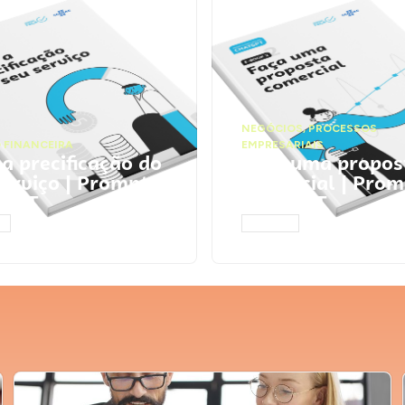
NEGÓCIOS
,
PROCESSOS
 FINANCEIRA
EMPRESARIAIS
 a precificação do
Faça uma propos
serviço | Prompts
comercial | Prom
tGPT
ChatGPT
AR
ACESSAR