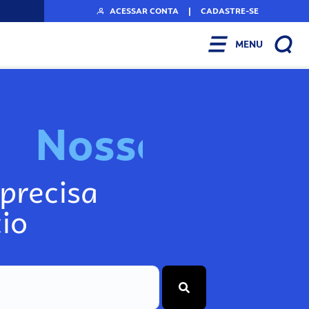
ACESSAR CONTA
|
CADASTRE-SE
MENU
N
o
s
s
o
s
I
n
f
o
g
precisa
io