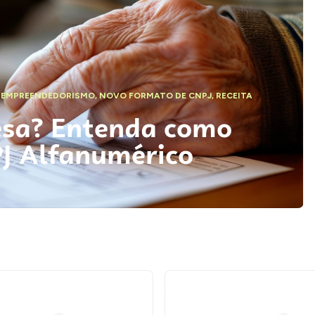
,
EMPREENDEDORISMO
,
NOVO FORMATO DE CNPJ
,
RECEITA
esa? Entenda como
PJ Alfanumérico