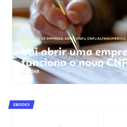
ABERTURA DE EMPRESA
,
ABRIR CNPJ
,
CNPJ ALFANUMÉRICO
FEDERAL
Vai abrir uma empr
funciona o novo CN
ACESSAR
EBOOKS