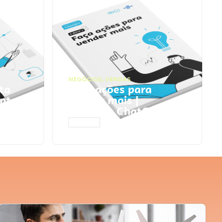
NEGÓCIOS
,
VENDAS
ta
Faça ações para
pts
vender mais |
Prompts ChatGPT
ACESSAR