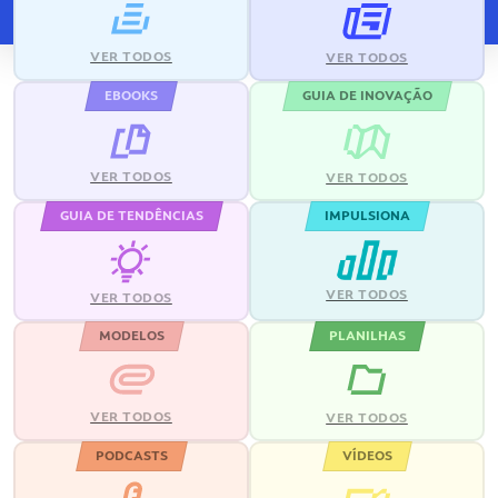
VER TODOS
VER TODOS
EBOOKS
GUIA DE INOVAÇÃO
VER TODOS
VER TODOS
GUIA DE TENDÊNCIAS
IMPULSIONA
VER TODOS
VER TODOS
MODELOS
PLANILHAS
VER TODOS
VER TODOS
PODCASTS
VÍDEOS