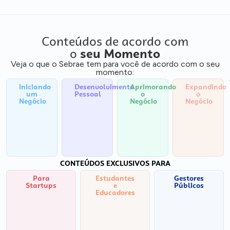
Conteúdos de acordo com
o
seu Momento
Veja o que o Sebrae tem para você de acordo com o seu
momento:
Iniciando
Desenvolvimento
Aprimorando
Expandindo
um
Pessoal
o
o
Negócio
Negócio
Negócio
CONTEÚDOS EXCLUSIVOS PARA
Para
Estudantes
Gestores
Startups
e
Públicos
Educadores