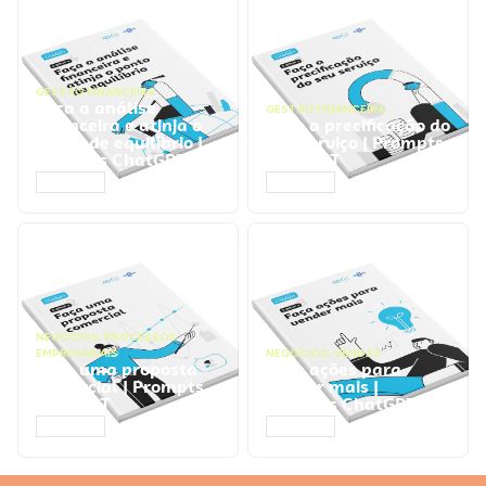
GESTÃO FINANCEIRA
Faça a análise
GESTÃO FINANCEIRA
financeira e atinja o
Faça a precificação do
ponto de equilíbrio |
seu serviço | Prompts
Prompts ChatGPT
ChatGPT
ACESSAR
ACESSAR
NEGÓCIOS
,
PROCESSOS
EMPRESARIAIS
NEGÓCIOS
,
VENDAS
Faça uma proposta
Faça ações para
comercial | Prompts
vender mais |
ChatGPT
Prompts ChatGPT
ACESSAR
ACESSAR