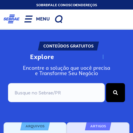
SOBRE
FALE CONOSCO
ENDEREÇOS
MENU
CONTEÚDOS GRATUITOS
Explore
N
o
s
s
o
s
A
Encontre a solução que você precisa
e Transforme Seu Negócio
ARQUIVOS
ARTIGOS