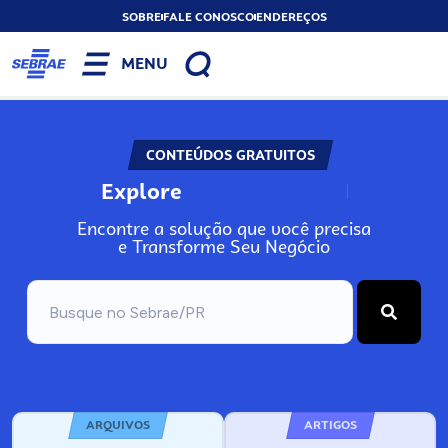
SOBRE
FALE CONOSCO
ENDEREÇOS
MENU
CONTEÚDOS GRATUITOS
Explore
N
o
s
s
o
s
A
Encontre a solução que você precisa
e Transforme Seu Negócio
ARQUIVOS
ARTIGOS