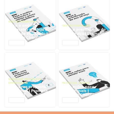
GESTÃO FINANCEIRA
Faça a análise
GESTÃO FINANCEIRA
financeira e atinja o
Faça a precificação do
ponto de equilíbrio |
seu serviço | Prompts
Prompts ChatGPT
ChatGPT
ACESSAR
ACESSAR
NEGÓCIOS
,
PROCESSOS
EMPRESARIAIS
NEGÓCIOS
,
VENDAS
Faça uma proposta
Faça ações para
comercial | Prompts
vender mais |
ChatGPT
Prompts ChatGPT
ACESSAR
ACESSAR