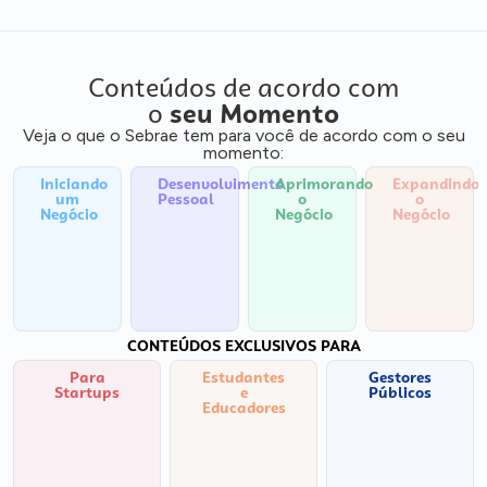
Conteúdos de acordo com
o
seu Momento
Veja o que o Sebrae tem para você de acordo com o seu
momento:
Iniciando
Desenvolvimento
Aprimorando
Expandindo
um
Pessoal
o
o
Negócio
Negócio
Negócio
CONTEÚDOS EXCLUSIVOS PARA
Para
Estudantes
Gestores
Startups
e
Públicos
Educadores