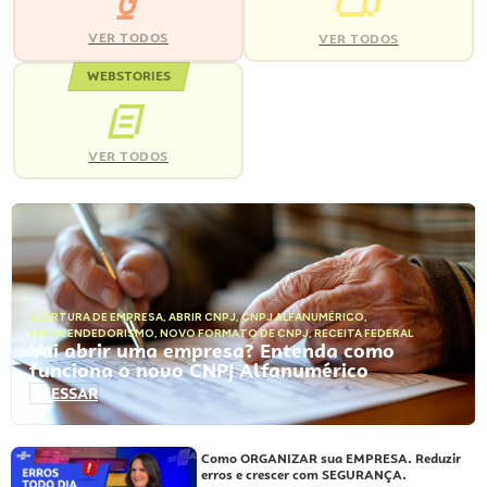
VER TODOS
VER TODOS
WEBSTORIES
VER TODOS
ABERTURA DE EMPRESA
,
ABRIR CNPJ
,
CNPJ ALFANUMÉRICO
,
EMPREENDEDORISMO
,
NOVO FORMATO DE CNPJ
,
RECEITA FEDERAL
Vai abrir uma empresa? Entenda como
funciona o novo CNPJ Alfanumérico
ACESSAR
Como ORGANIZAR sua EMPRESA. Reduzir
erros e crescer com SEGURANÇA.