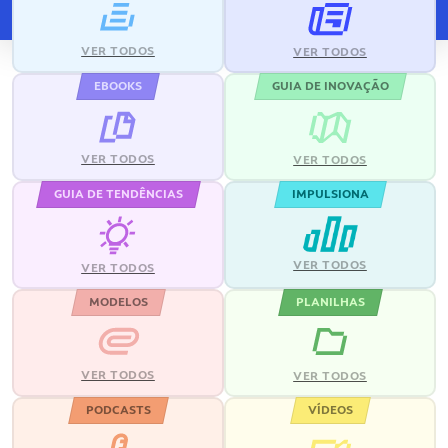
VER TODOS
VER TODOS
EBOOKS
GUIA DE INOVAÇÃO
VER TODOS
VER TODOS
GUIA DE TENDÊNCIAS
IMPULSIONA
VER TODOS
VER TODOS
MODELOS
PLANILHAS
VER TODOS
VER TODOS
PODCASTS
VÍDEOS