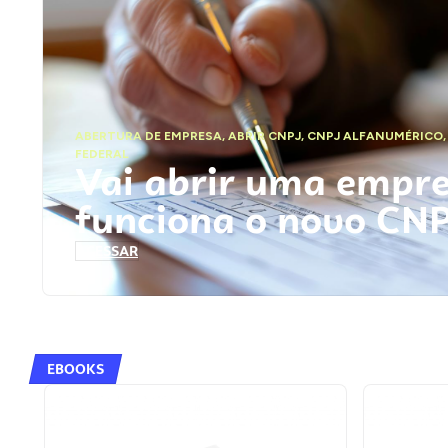
ABERTURA DE EMPRESA
,
ABRIR CNPJ
,
CNPJ ALFANUMÉRICO
FEDERAL
Vai abrir uma empr
funciona o novo CN
ACESSAR
EBOOKS