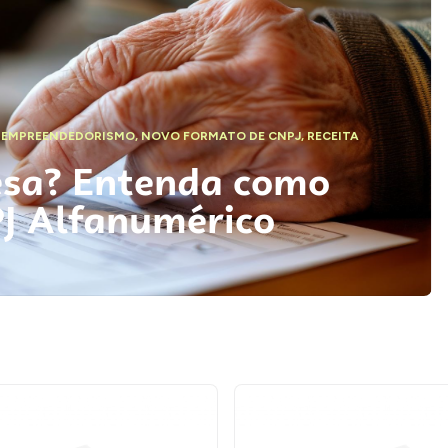
,
EMPREENDEDORISMO
,
NOVO FORMATO DE CNPJ
,
RECEITA
esa? Entenda como
PJ Alfanumérico