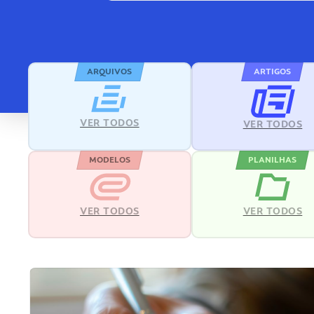
ARQUIVOS
ARTIGOS
VER TODOS
VER TODOS
MODELOS
PLANILHAS
VER TODOS
VER TODOS