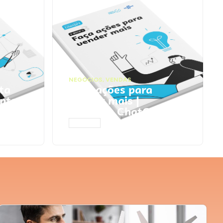
NEGÓCIOS
,
VENDAS
ta
Faça ações para
pts
vender mais |
Prompts ChatGPT
ACESSAR