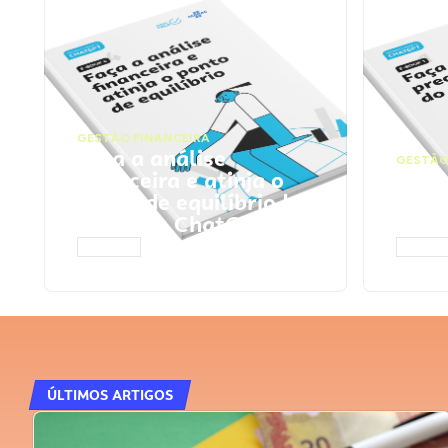
GESTÃO FINANCEIRA
Faça a análise
GESTÃO
financeira e atinja o
Faça
ponto de equilíbrio |
seu 
Prompts ChatGPT
Cha
ACESSAR
ACESS
ÚLTIMOS ARTIGOS