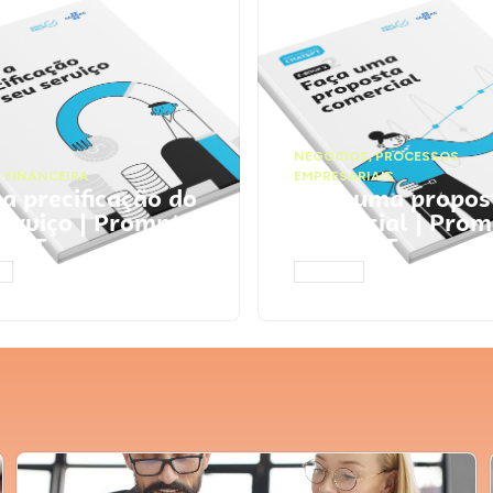
NEGÓCIOS
,
PROCESSOS
 FINANCEIRA
EMPRESARIAIS
 a precificação do
Faça uma propos
serviço | Prompts
comercial | Prom
tGPT
ChatGPT
AR
ACESSAR