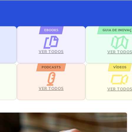
EBOOKS
GUIA DE INOVA
VER TODOS
VER TODO
PODCASTS
VÍDEOS
VER TODOS
VER TODO