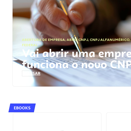
ABERTURA DE EMPRESA
,
ABRIR CNPJ
,
CNPJ ALFANUMÉRICO
FEDERAL
Vai abrir uma empr
funciona o novo CN
ACESSAR
EBOOKS