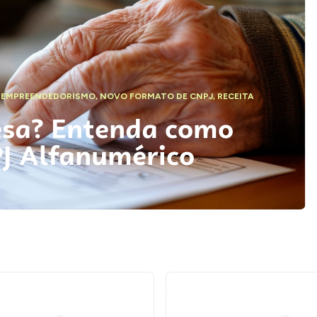
,
EMPREENDEDORISMO
,
NOVO FORMATO DE CNPJ
,
RECEITA
esa? Entenda como
PJ Alfanumérico