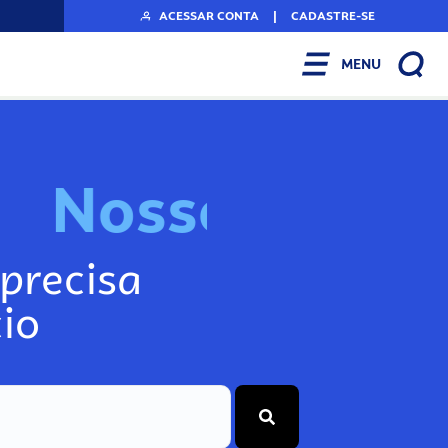
ACESSAR CONTA
|
CADASTRE-SE
MENU
N
o
s
s
o
s
I
n
f
precisa
io