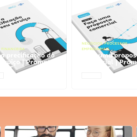
NEGÓCIOS
,
PROCESSOS
 FINANCEIRA
EMPRESARIAIS
 a precificação do
Faça uma propos
serviço | Prompts
comercial | Prom
tGPT
ChatGPT
AR
ACESSAR