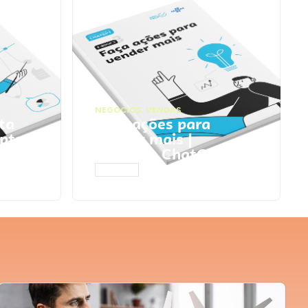
NEGÓCIOS
,
VENDAS
ta
Faça ações para
pts
vender mais |
Prompts ChatGPT
ACESSAR