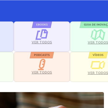
EBOOKS
GUIA DE INOVA
VER TODOS
VER TODO
PODCASTS
VÍDEOS
VER TODOS
VER TODO