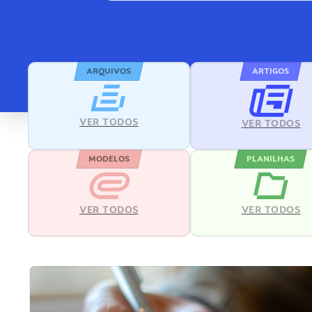
ARQUIVOS
ARTIGOS
VER TODOS
VER TODOS
MODELOS
PLANILHAS
VER TODOS
VER TODOS