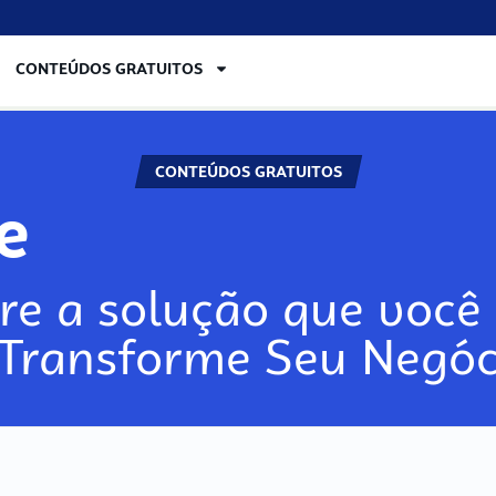
CONTEÚDOS GRATUITOS
CONTEÚDOS GRATUITOS
lore
re a solução que você 
 Transforme Seu Negóc