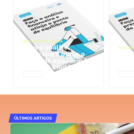
GESTÃO FINANCEIRA
Faça a análise
GESTÃO
financeira e atinja o
Faça
ponto de equilíbrio |
seu 
Prompts ChatGPT
Cha
ACESSAR
ACESS
ÚLTIMOS ARTIGOS