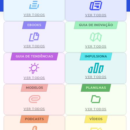
VER TODOS
VER TODOS
EBOOKS
GUIA DE INOVAÇÃO
VER TODOS
VER TODOS
GUIA DE TENDÊNCIAS
IMPULSIONA
VER TODOS
VER TODOS
MODELOS
PLANILHAS
VER TODOS
VER TODOS
PODCASTS
VÍDEOS