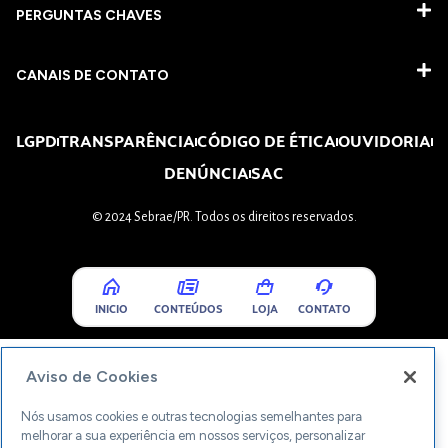
PERGUNTAS CHAVES​
CANAIS DE CONTATO
LGPD
TRANSPARÊNCIA
CÓDIGO DE ÉTICA
OUVIDORIA
DENÚNCIA
SAC
© 2024 Sebrae/PR. Todos os direitos reservados.
INICIO
CONTEÚDOS
LOJA
CONTATO
Aviso de Cookies
Nós usamos cookies e outras tecnologias semelhantes para
melhorar a sua experiência em nossos serviços, personalizar