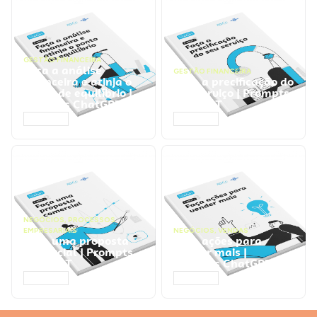
GESTÃO FINANCEIRA
Faça a análise
GESTÃO FINANCEIRA
financeira e atinja o
Faça a precificação do
ponto de equilíbrio |
seu serviço | Prompts
Prompts ChatGPT
ChatGPT
ACESSAR
ACESSAR
NEGÓCIOS
,
PROCESSOS
EMPRESARIAIS
NEGÓCIOS
,
VENDAS
Faça uma proposta
Faça ações para
comercial | Prompts
vender mais |
ChatGPT
Prompts ChatGPT
ACESSAR
ACESSAR