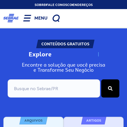
SOBRE
FALE CONOSCO
ENDEREÇOS
MENU
CONTEÚDOS GRATUITOS
Explore
N
o
s
s
o
s
A
Encontre a solução que você precisa
e Transforme Seu Negócio
ARQUIVOS
ARTIGOS