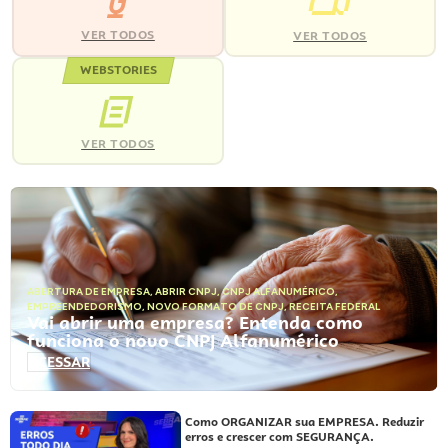
VER TODOS
VER TODOS
WEBSTORIES
VER TODOS
ABERTURA DE EMPRESA
,
ABRIR CNPJ
,
CNPJ ALFANUMÉRICO
,
EMPREENDEDORISMO
,
NOVO FORMATO DE CNPJ
,
RECEITA FEDERAL
Vai abrir uma empresa? Entenda como
funciona o novo CNPJ Alfanumérico
ACESSAR
Como ORGANIZAR sua EMPRESA. Reduzir
erros e crescer com SEGURANÇA.