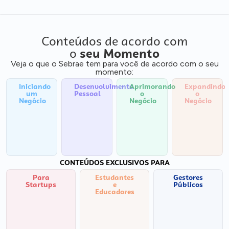
Conteúdos de acordo com
o
seu Momento
Veja o que o Sebrae tem para você de acordo com o seu
momento:
Iniciando
Desenvolvimento
Aprimorando
Expandindo
um
Pessoal
o
o
Negócio
Negócio
Negócio
CONTEÚDOS EXCLUSIVOS PARA
Para
Estudantes
Gestores
Startups
e
Públicos
Educadores