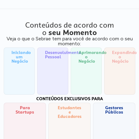
Conteúdos de acordo com
o
seu Momento
Veja o que o Sebrae tem para você de acordo com o seu
momento:
Iniciando
Desenvolvimento
Aprimorando
Expandindo
um
Pessoal
o
o
Negócio
Negócio
Negócio
CONTEÚDOS EXCLUSIVOS PARA
Para
Estudantes
Gestores
Startups
e
Públicos
Educadores