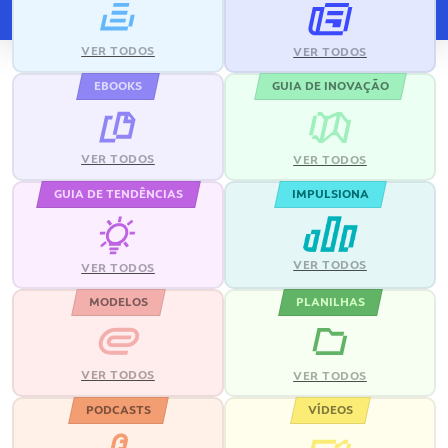
VER TODOS
VER TODOS
EBOOKS
GUIA DE INOVAÇÃO
VER TODOS
VER TODOS
GUIA DE TENDÊNCIAS
IMPULSIONA
VER TODOS
VER TODOS
MODELOS
PLANILHAS
VER TODOS
VER TODOS
PODCASTS
VÍDEOS