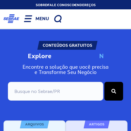
SOBRE
FALE CONOSCO
ENDEREÇOS
MENU
CONTEÚDOS GRATUITOS
Explore
N
o
s
s
o
s
P
o
Encontre a solução que você precisa
e Transforme Seu Negócio
ARQUIVOS
ARTIGOS