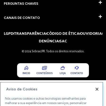
PERGUNTAS CHAVES​
CANAIS DE CONTATO
LGPD
TRANSPARÊNCIA
CÓDIGO DE ÉTICA
OUVIDORIA
DENÚNCIA
SAC
© 2024 Sebrae/PR. Todos os direitos reservados.
INICIO
CONTEÚDOS
LOJA
CONTATO
Aviso de Cookies
Nós usamos cookies e outras tecnologias semelhantes para
melhorar a sua experiência em nossos serviços, personalizar