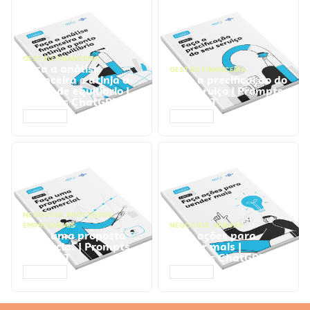
GESTÃO FINANCEIRA
Faça a análise
GESTÃO FINANCEIRA
financeira e atinja o
Faça a precificação do
ponto de equilíbrio |
seu serviço | Prompts
Prompts ChatGPT
ChatGPT
ACESSAR
ACESSAR
NEGÓCIOS
,
PROCESSOS
EMPRESARIAIS
NEGÓCIOS
,
VENDAS
Faça uma proposta
Faça ações para
comercial | Prompts
vender mais |
ChatGPT
Prompts ChatGPT
ACESSAR
ACESSAR