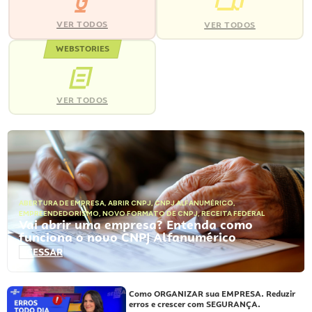
VER TODOS
VER TODOS
WEBSTORIES
VER TODOS
ABERTURA DE EMPRESA
,
ABRIR CNPJ
,
CNPJ ALFANUMÉRICO
,
EMPREENDEDORISMO
,
NOVO FORMATO DE CNPJ
,
RECEITA FEDERAL
Vai abrir uma empresa? Entenda como
funciona o novo CNPJ Alfanumérico
ACESSAR
Como ORGANIZAR sua EMPRESA. Reduzir
erros e crescer com SEGURANÇA.