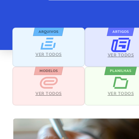
ARQUIVOS
ARTIGOS
VER TODOS
VER TODOS
MODELOS
PLANILHAS
VER TODOS
VER TODOS