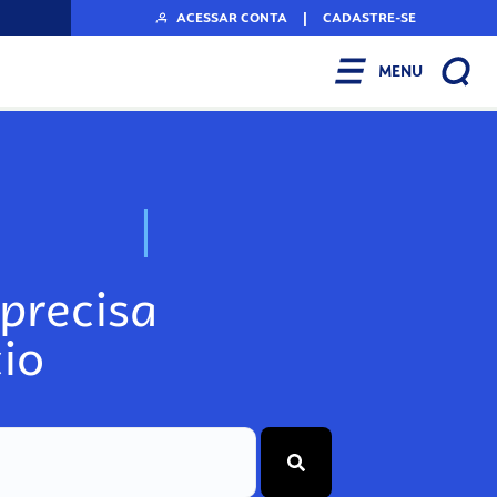
ACESSAR CONTA
|
CADASTRE-SE
MENU
N
o
s
s
o
s
A
r
precisa
io