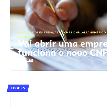
ABERTURA DE EMPRESA
,
ABRIR CNPJ
,
CNPJ ALFANUMÉRICO
FEDERAL
Vai abrir uma empr
funciona o novo CN
ACESSAR
EBOOKS