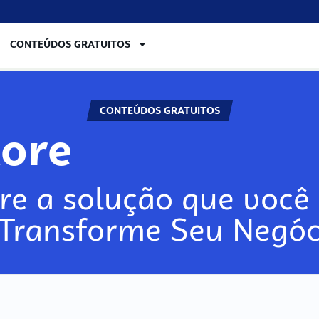
CONTEÚDOS GRATUITOS
CONTEÚDOS GRATUITOS
lore
re a solução que você 
 Transforme Seu Negóc