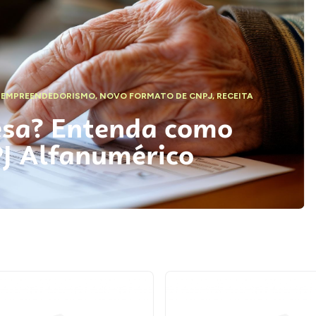
,
EMPREENDEDORISMO
,
NOVO FORMATO DE CNPJ
,
RECEITA
esa? Entenda como
PJ Alfanumérico