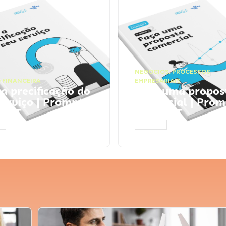
NEGÓCIOS
,
PROCESSOS
 FINANCEIRA
EMPRESARIAIS
 a precificação do
Faça uma propos
serviço | Prompts
comercial | Prom
tGPT
ChatGPT
AR
ACESSAR