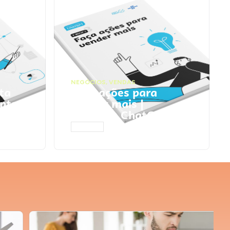
NEGÓCIOS
,
VENDAS
ta
Faça ações para
pts
vender mais |
Prompts ChatGPT
ACESSAR