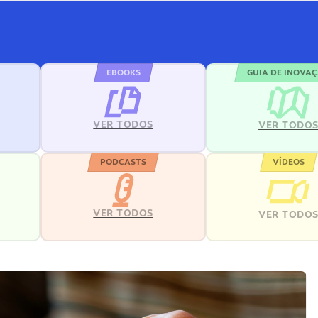
EBOOKS
GUIA DE INOVA
VER TODOS
VER TODO
PODCASTS
VÍDEOS
VER TODOS
VER TODO