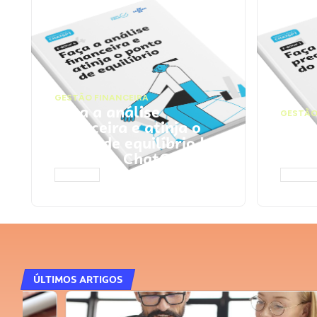
GESTÃO FINANCEIRA
Faça a análise
GESTÃO
financeira e atinja o
Faça
ponto de equilíbrio |
seu 
Prompts ChatGPT
Cha
ACESSAR
ACESS
ÚLTIMOS ARTIGOS