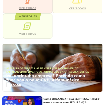
VER TODOS
VER TODOS
WEBSTORIES
VER TODOS
ABERTURA DE EMPRESA
,
ABRIR CNPJ
,
CNPJ ALFANUMÉRICO
,
EMPREENDEDORISMO
,
NOVO FORMATO DE CNPJ
,
RECEITA FEDERAL
Vai abrir uma empresa? Entenda como
funciona o novo CNPJ Alfanumérico
ACESSAR
Como ORGANIZAR sua EMPRESA. Reduzir
erros e crescer com SEGURANÇA.