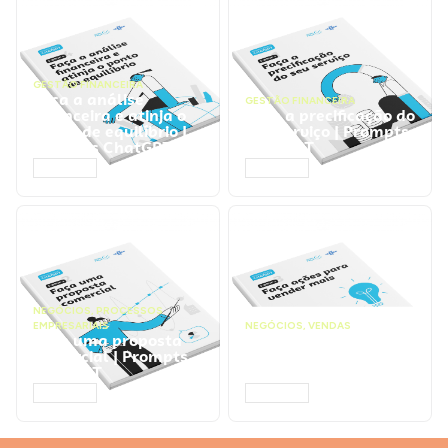
GESTÃO FINANCEIRA
Faça a análise
GESTÃO FINANCEIRA
financeira e atinja o
Faça a precificação do
ponto de equilíbrio |
seu serviço | Prompts
Prompts ChatGPT
ChatGPT
ACESSAR
ACESSAR
NEGÓCIOS
,
PROCESSOS
EMPRESARIAIS
NEGÓCIOS
,
VENDAS
Faça uma proposta
Faça ações para
comercial | Prompts
vender mais |
ChatGPT
Prompts ChatGPT
ACESSAR
ACESSAR