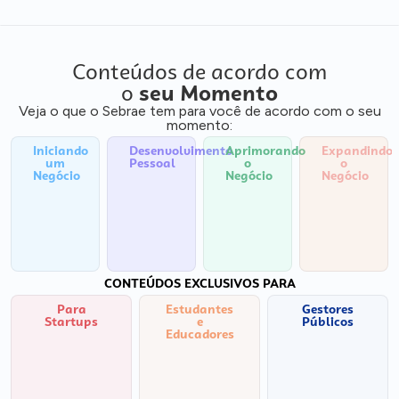
Conteúdos de acordo com
o
seu Momento
Veja o que o Sebrae tem para você de acordo com o seu
momento:
Iniciando
Desenvolvimento
Aprimorando
Expandindo
um
Pessoal
o
o
Negócio
Negócio
Negócio
CONTEÚDOS EXCLUSIVOS PARA
Para
Estudantes
Gestores
Startups
e
Públicos
Educadores