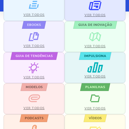
VER TODOS
VER TODOS
EBOOKS
GUIA DE INOVAÇÃO
VER TODOS
VER TODOS
GUIA DE TENDÊNCIAS
IMPULSIONA
VER TODOS
VER TODOS
MODELOS
PLANILHAS
VER TODOS
VER TODOS
PODCASTS
VÍDEOS