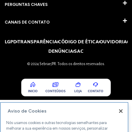
PERGUNTAS CHAVES​
CANAIS DE CONTATO
LGPD
TRANSPARÊNCIA
CÓDIGO DE ÉTICA
OUVIDORIA
DENÚNCIA
SAC
© 2024 Sebrae/PR. Todos os direitos reservados.
INICIO
CONTEÚDOS
LOJA
CONTATO
Aviso de Cookies
Nós usamos cookies e outras tecnologias semelhantes para
melhorar a sua experiência em nossos serviços, personalizar