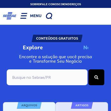
SOBRE
FALE CONOSCO
ENDEREÇOS
MENU
CONTEÚDOS GRATUITOS
Explore
N
o
s
s
o
s
P
o
Encontre a solução que você precisa
e Transforme Seu Negócio
ARQUIVOS
ARTIGOS