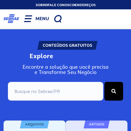
SOBRE
FALE CONOSCO
ENDEREÇOS
MENU
CONTEÚDOS GRATUITOS
Explore
N
o
s
s
o
s
A
Encontre a solução que você precisa
e Transforme Seu Negócio
ARQUIVOS
ARTIGOS