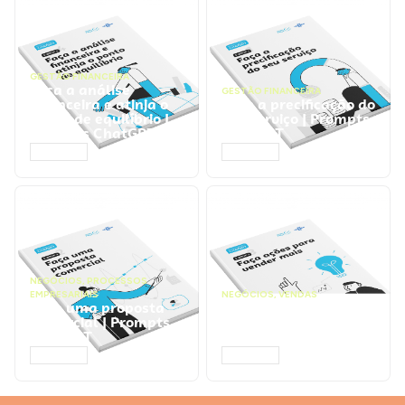
GESTÃO FINANCEIRA
Faça a análise
GESTÃO FINANCEIRA
financeira e atinja o
Faça a precificação do
ponto de equilíbrio |
seu serviço | Prompts
Prompts ChatGPT
ChatGPT
ACESSAR
ACESSAR
NEGÓCIOS
,
PROCESSOS
EMPRESARIAIS
NEGÓCIOS
,
VENDAS
Faça uma proposta
Faça ações para
comercial | Prompts
vender mais |
ChatGPT
Prompts ChatGPT
ACESSAR
ACESSAR