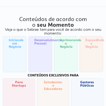
Conteúdos de acordo com
o
seu Momento
Veja o que o Sebrae tem para você de acordo com o seu
momento:
Iniciando
Desenvolvimento
Aprimorando
Expandindo
um
Pessoal
o
o
Negócio
Negócio
Negócio
CONTEÚDOS EXCLUSIVOS PARA
Para
Estudantes
Gestores
Startups
e
Públicos
Educadores