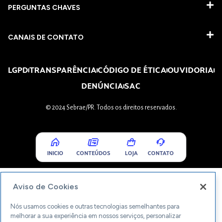
PERGUNTAS CHAVES​
CANAIS DE CONTATO
LGPD
TRANSPARÊNCIA
CÓDIGO DE ÉTICA
OUVIDORIA
DENÚNCIA
SAC
© 2024 Sebrae/PR. Todos os direitos reservados.
INICIO
CONTEÚDOS
LOJA
CONTATO
Aviso de Cookies
Nós usamos cookies e outras tecnologias semelhantes para
melhorar a sua experiência em nossos serviços, personalizar