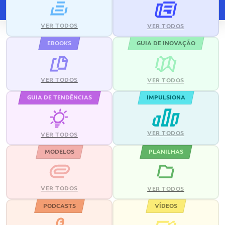
VER TODOS
VER TODOS
EBOOKS
GUIA DE INOVAÇÃO
VER TODOS
VER TODOS
GUIA DE TENDÊNCIAS
IMPULSIONA
VER TODOS
VER TODOS
MODELOS
PLANILHAS
VER TODOS
VER TODOS
PODCASTS
VÍDEOS