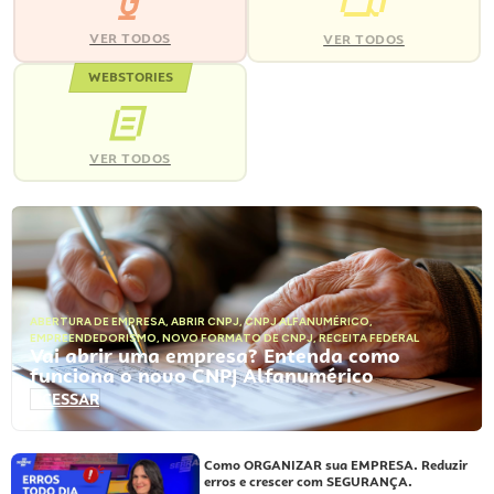
VER TODOS
VER TODOS
WEBSTORIES
VER TODOS
ABERTURA DE EMPRESA
,
ABRIR CNPJ
,
CNPJ ALFANUMÉRICO
,
EMPREENDEDORISMO
,
NOVO FORMATO DE CNPJ
,
RECEITA FEDERAL
Vai abrir uma empresa? Entenda como
funciona o novo CNPJ Alfanumérico
ACESSAR
Como ORGANIZAR sua EMPRESA. Reduzir
erros e crescer com SEGURANÇA.