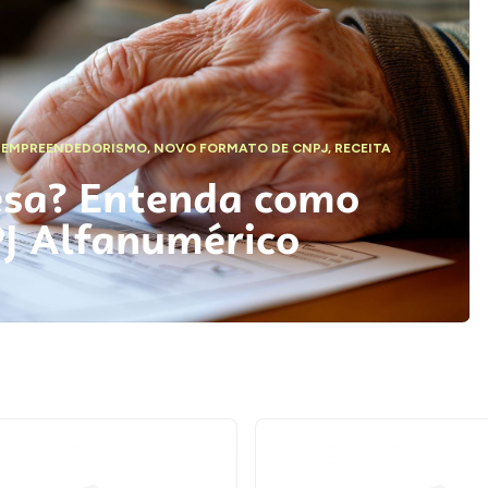
,
EMPREENDEDORISMO
,
NOVO FORMATO DE CNPJ
,
RECEITA
esa? Entenda como
PJ Alfanumérico