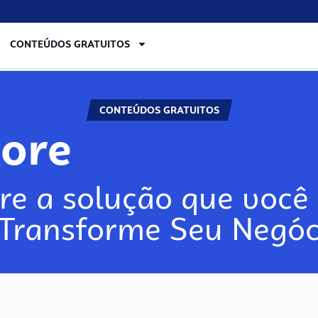
CONTEÚDOS GRATUITOS
CONTEÚDOS GRATUITOS
lore
re a solução que você 
 Transforme Seu Negóc