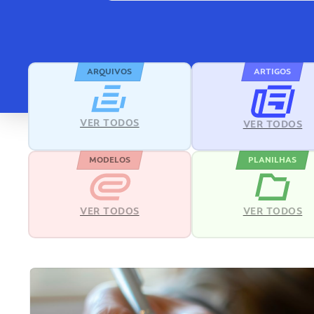
ARQUIVOS
ARTIGOS
VER TODOS
VER TODOS
MODELOS
PLANILHAS
VER TODOS
VER TODOS