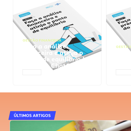
GESTÃO FINANCEIRA
Faça a análise
GESTÃO
financeira e atinja o
Faça
ponto de equilíbrio |
seu 
Prompts ChatGPT
Cha
ACESSAR
ACESS
ÚLTIMOS ARTIGOS