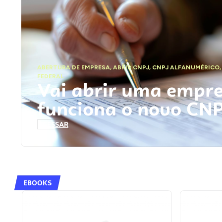
ABERTURA DE EMPRESA
,
ABRIR CNPJ
,
CNPJ ALFANUMÉRICO
FEDERAL
Vai abrir uma empr
funciona o novo CN
ACESSAR
EBOOKS