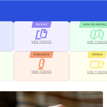
EBOOKS
GUIA DE INOVA
VER TODOS
VER TODO
PODCASTS
VÍDEOS
VER TODOS
VER TODO