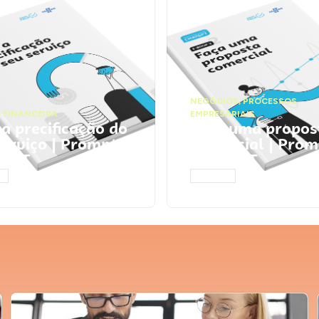
NEGÓCIOS
,
PROCESSOS
 FINANCEIRA
EMPRESARIAIS
 a precificação do
Faça uma propos
serviço | Prompts
comercial | Prom
tGPT
ChatGPT
AR
ACESSAR