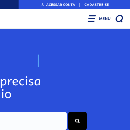
ACESSAR CONTA
|
CADASTRE-SE
MENU
N
o
s
s
o
s
A
r
precisa
io