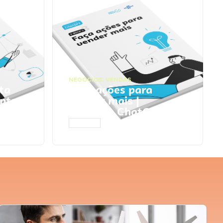
NEGÓCIOS
,
VENDAS
ta
Faça ações para
pts
vender mais |
Prompts ChatGPT
ACESSAR