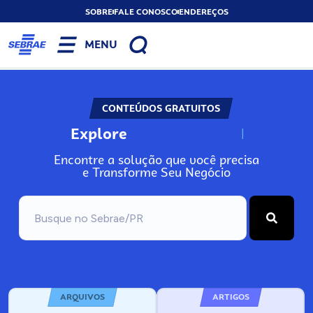
SOBRE
FALE CONOSCO
ENDEREÇOS
MENU
CONTEÚDOS GRATUITOS
Explore
N
o
s
s
o
s
A
Encontre a solução que você precisa
e Transforme Seu Negócio
ARQUIVOS
ARTIGOS