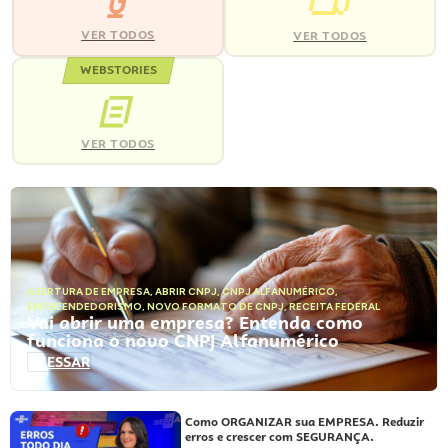
VER TODOS
VER TODOS
WEBSTORIES
VER TODOS
ABERTURA DE EMPRESA
,
ABRIR CNPJ
,
CNPJ ALFANUMÉRICO
,
EMPREENDEDORISMO
,
NOVO FORMATO DE CNPJ
,
RECEITA FEDERAL
Vai abrir uma empresa? Entenda como
funciona o novo CNPJ Alfanumérico
ACESSAR
Como ORGANIZAR sua EMPRESA. Reduzir
erros e crescer com SEGURANÇA.