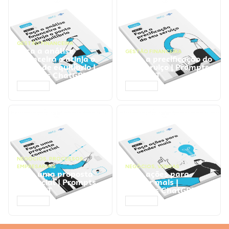
GESTÃO FINANCEIRA
Faça a análise
GESTÃO FINANCEIRA
financeira e atinja o
Faça a precificação do
ponto de equilíbrio |
seu serviço | Prompts
Prompts ChatGPT
ChatGPT
ACESSAR
ACESSAR
NEGÓCIOS
,
PROCESSOS
EMPRESARIAIS
NEGÓCIOS
,
VENDAS
Faça uma proposta
Faça ações para
comercial | Prompts
vender mais |
ChatGPT
Prompts ChatGPT
ACESSAR
ACESSAR