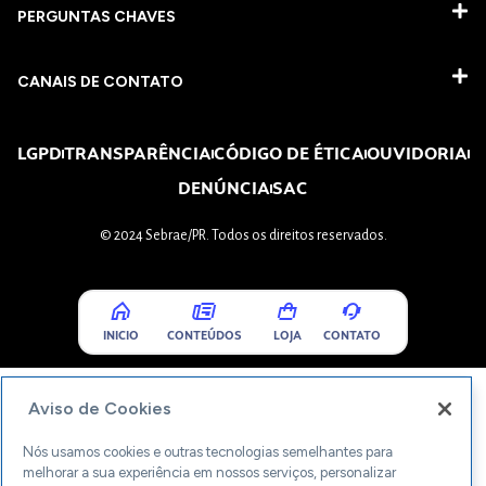
PERGUNTAS CHAVES​
CANAIS DE CONTATO
LGPD
TRANSPARÊNCIA
CÓDIGO DE ÉTICA
OUVIDORIA
DENÚNCIA
SAC
© 2024 Sebrae/PR. Todos os direitos reservados.
INICIO
CONTEÚDOS
LOJA
CONTATO
Aviso de Cookies
Nós usamos cookies e outras tecnologias semelhantes para
melhorar a sua experiência em nossos serviços, personalizar