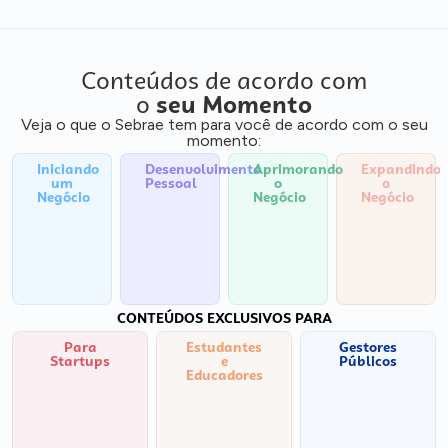
Conteúdos de acordo com
o
seu Momento
Veja o que o Sebrae tem para você de acordo com o seu
momento:
Iniciando
Desenvolvimento
Aprimorando
Expandindo
um
Pessoal
o
o
Negócio
Negócio
Negócio
CONTEÚDOS EXCLUSIVOS PARA
Para
Estudantes
Gestores
Startups
e
Públicos
Educadores