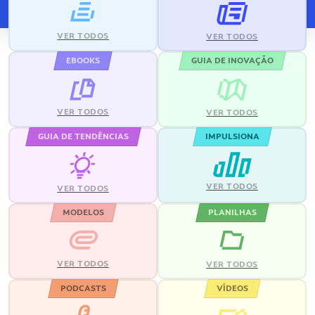
VER TODOS
VER TODOS
EBOOKS
GUIA DE INOVAÇÃO
VER TODOS
VER TODOS
GUIA DE TENDÊNCIAS
IMPULSIONA
VER TODOS
VER TODOS
MODELOS
PLANILHAS
VER TODOS
VER TODOS
PODCASTS
VÍDEOS