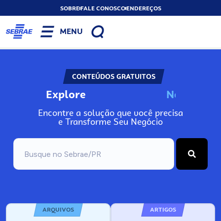
SOBRE
FALE CONOSCO
ENDEREÇOS
MENU
CONTEÚDOS GRATUITOS
Explore
N
o
s
s
o
s
A
r
Encontre a solução que você precisa
e Transforme Seu Negócio
ARQUIVOS
ARTIGOS