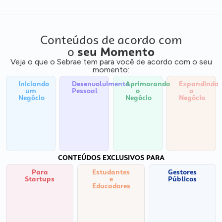
Conteúdos de acordo com
o
seu Momento
Veja o que o Sebrae tem para você de acordo com o seu
momento:
Iniciando
Desenvolvimento
Aprimorando
Expandindo
um
Pessoal
o
o
Negócio
Negócio
Negócio
CONTEÚDOS EXCLUSIVOS PARA
Para
Estudantes
Gestores
Startups
e
Públicos
Educadores