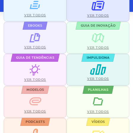
VER TODOS
VER TODOS
EBOOKS
GUIA DE INOVAÇÃO
VER TODOS
VER TODOS
GUIA DE TENDÊNCIAS
IMPULSIONA
VER TODOS
VER TODOS
MODELOS
PLANILHAS
VER TODOS
VER TODOS
PODCASTS
VÍDEOS