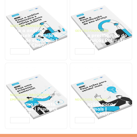
GESTÃO FINANCEIRA
Faça a análise
GESTÃO FINANCEIRA
financeira e atinja o
Faça a precificação do
ponto de equilíbrio |
seu serviço | Prompts
Prompts ChatGPT
ChatGPT
ACESSAR
ACESSAR
NEGÓCIOS
,
PROCESSOS
EMPRESARIAIS
NEGÓCIOS
,
VENDAS
Faça uma proposta
Faça ações para
comercial | Prompts
vender mais |
ChatGPT
Prompts ChatGPT
ACESSAR
ACESSAR