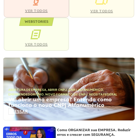
VER TODOS
VER TODOS
WEBSTORIES
VER TODOS
ABERTURA DE EMPRESA
,
ABRIR CNPJ
,
CNPJ ALFANUMÉRICO
,
EMPREENDEDORISMO
,
NOVO FORMATO DE CNPJ
,
RECEITA FEDERAL
Vai abrir uma empresa? Entenda como
funciona o novo CNPJ Alfanumérico
ACESSAR
Como ORGANIZAR sua EMPRESA. Reduzir
erros e crescer com SEGURANÇA.