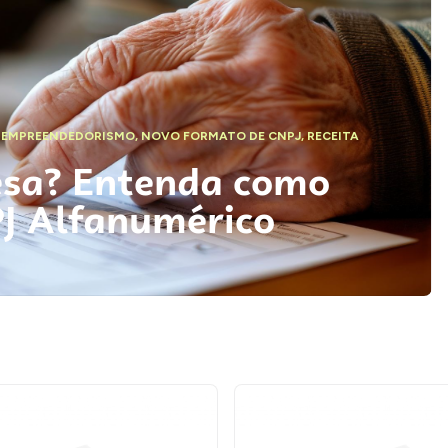
,
EMPREENDEDORISMO
,
NOVO FORMATO DE CNPJ
,
RECEITA
esa? Entenda como
PJ Alfanumérico