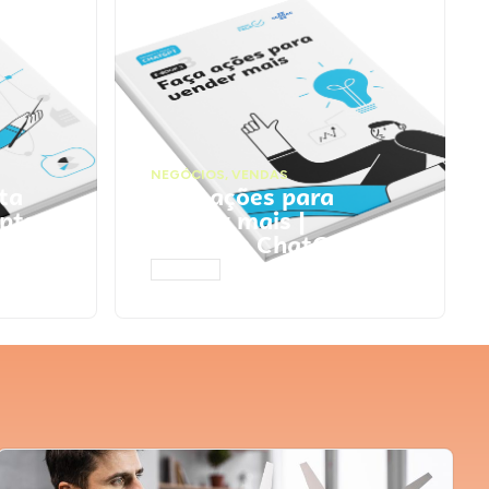
NEGÓCIOS
,
VENDAS
ta
Faça ações para
pts
vender mais |
Prompts ChatGPT
ACESSAR