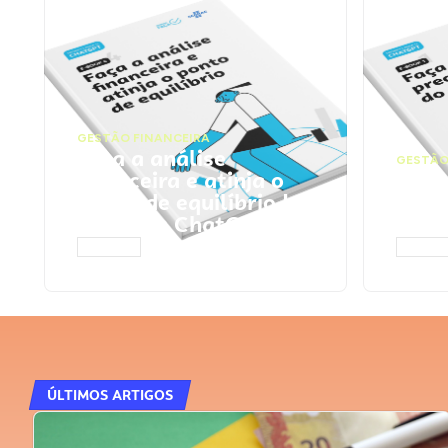
GESTÃO FINANCEIRA
Faça a análise
GESTÃO
financeira e atinja o
Faça
ponto de equilíbrio |
seu 
Prompts ChatGPT
Cha
ACESSAR
ACESS
ÚLTIMOS ARTIGOS