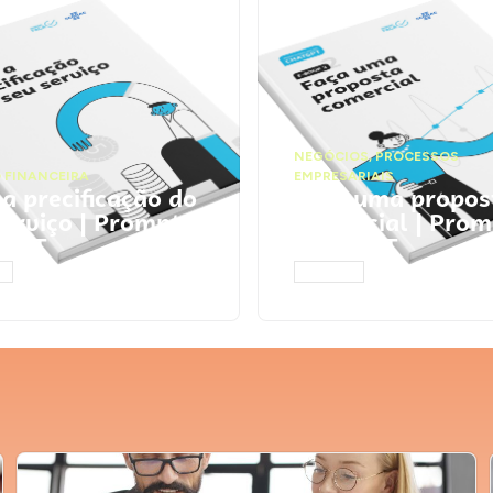
NEGÓCIOS
,
PROCESSOS
 FINANCEIRA
EMPRESARIAIS
 a precificação do
Faça uma propos
serviço | Prompts
comercial | Prom
tGPT
ChatGPT
AR
ACESSAR