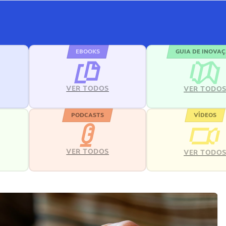
EBOOKS
GUIA DE INOVA
VER TODOS
VER TODO
PODCASTS
VÍDEOS
VER TODOS
VER TODO