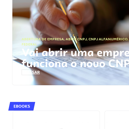
ABERTURA DE EMPRESA
,
ABRIR CNPJ
,
CNPJ ALFANUMÉRICO
FEDERAL
Vai abrir uma empr
funciona o novo CN
ACESSAR
EBOOKS