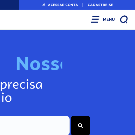
ACESSAR CONTA
|
CADASTRE-SE
MENU
N
o
s
s
o
s
I
n
f
o
g
precisa
io