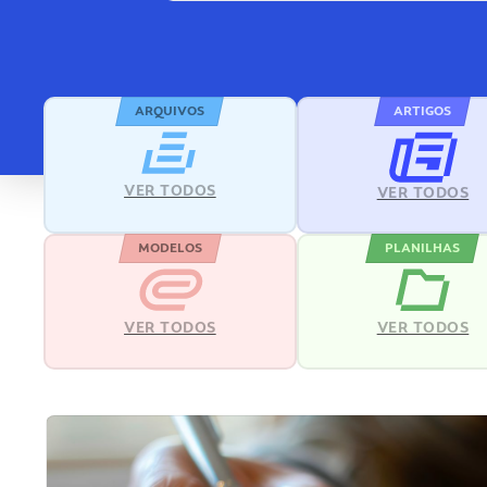
ARQUIVOS
ARTIGOS
VER TODOS
VER TODOS
MODELOS
PLANILHAS
VER TODOS
VER TODOS