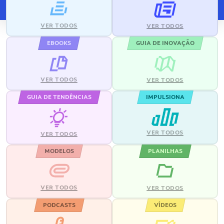
VER TODOS
VER TODOS
EBOOKS
GUIA DE INOVAÇÃO
VER TODOS
VER TODOS
GUIA DE TENDÊNCIAS
IMPULSIONA
VER TODOS
VER TODOS
MODELOS
PLANILHAS
VER TODOS
VER TODOS
PODCASTS
VÍDEOS