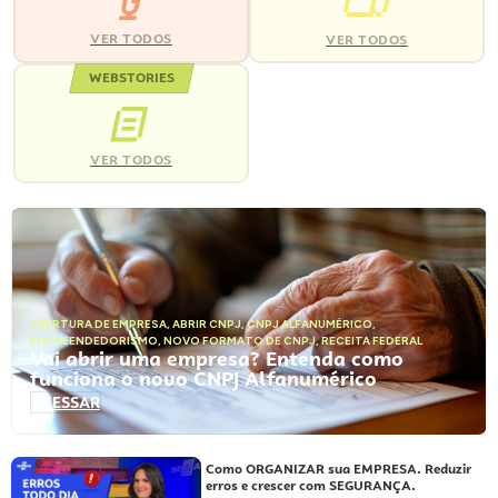
VER TODOS
VER TODOS
WEBSTORIES
VER TODOS
ABERTURA DE EMPRESA
,
ABRIR CNPJ
,
CNPJ ALFANUMÉRICO
,
EMPREENDEDORISMO
,
NOVO FORMATO DE CNPJ
,
RECEITA FEDERAL
Vai abrir uma empresa? Entenda como
funciona o novo CNPJ Alfanumérico
ACESSAR
Como ORGANIZAR sua EMPRESA. Reduzir
erros e crescer com SEGURANÇA.