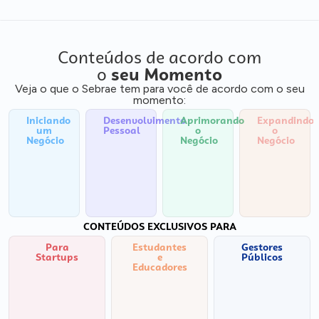
Conteúdos de acordo com
o
seu Momento
Veja o que o Sebrae tem para você de acordo com o seu
momento:
Iniciando
Desenvolvimento
Aprimorando
Expandindo
um
Pessoal
o
o
Negócio
Negócio
Negócio
CONTEÚDOS EXCLUSIVOS PARA
Para
Estudantes
Gestores
Startups
e
Públicos
Educadores