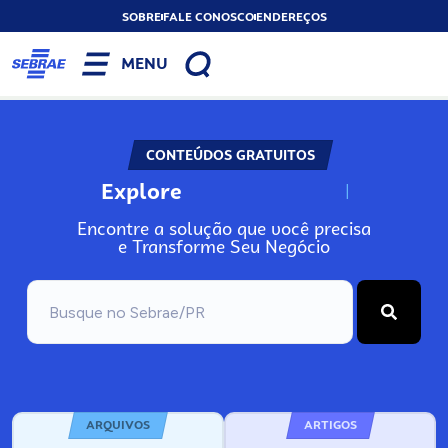
SOBRE
FALE CONOSCO
ENDEREÇOS
MENU
CONTEÚDOS GRATUITOS
Explore
N
o
s
s
o
s
A
Encontre a solução que você precisa
e Transforme Seu Negócio
ARQUIVOS
ARTIGOS