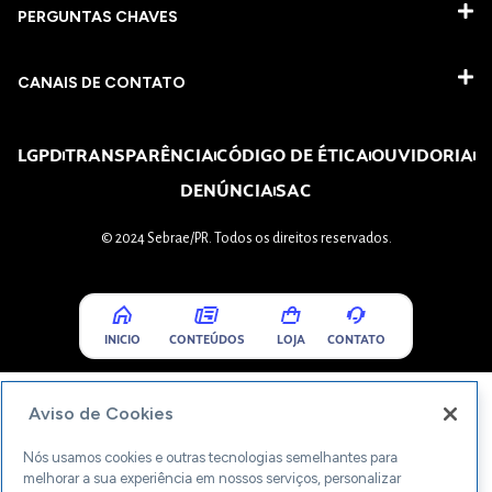
PERGUNTAS CHAVES​
CANAIS DE CONTATO
LGPD
TRANSPARÊNCIA
CÓDIGO DE ÉTICA
OUVIDORIA
DENÚNCIA
SAC
© 2024 Sebrae/PR. Todos os direitos reservados.
INICIO
CONTEÚDOS
LOJA
CONTATO
Aviso de Cookies
Nós usamos cookies e outras tecnologias semelhantes para
melhorar a sua experiência em nossos serviços, personalizar