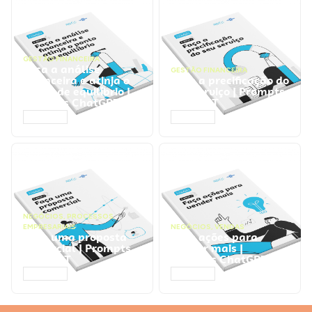
GESTÃO FINANCEIRA
Faça a análise
GESTÃO FINANCEIRA
financeira e atinja o
Faça a precificação do
ponto de equilíbrio |
seu serviço | Prompts
Prompts ChatGPT
ChatGPT
ACESSAR
ACESSAR
NEGÓCIOS
,
PROCESSOS
EMPRESARIAIS
NEGÓCIOS
,
VENDAS
Faça uma proposta
Faça ações para
comercial | Prompts
vender mais |
ChatGPT
Prompts ChatGPT
ACESSAR
ACESSAR