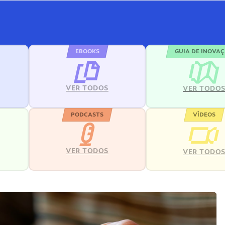
EBOOKS
GUIA DE INOVA
VER TODOS
VER TODO
PODCASTS
VÍDEOS
VER TODOS
VER TODO