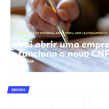
ABERTURA DE EMPRESA
,
ABRIR CNPJ
,
CNPJ ALFANUMÉRICO
FEDERAL
Vai abrir uma empr
funciona o novo CN
ACESSAR
EBOOKS