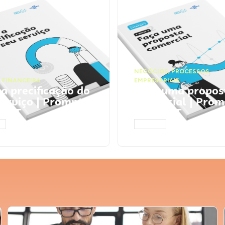
NEGÓCIOS
,
PROCESSOS
 FINANCEIRA
EMPRESARIAIS
 a precificação do
Faça uma propos
serviço | Prompts
comercial | Prom
tGPT
ChatGPT
AR
ACESSAR