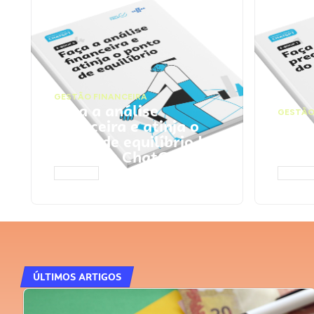
GESTÃO FINANCEIRA
Faça a análise
GESTÃO
financeira e atinja o
Faça
ponto de equilíbrio |
seu 
Prompts ChatGPT
Cha
ACESSAR
ACESS
ÚLTIMOS ARTIGOS