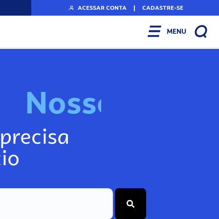
ACESSAR CONTA
|
CADASTRE-SE
MENU
N
o
s
s
o
s
I
n
f
o
g
precisa
io