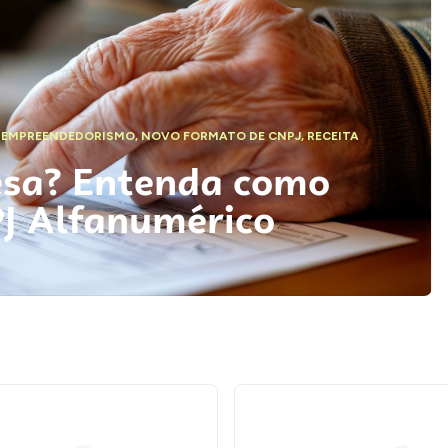
,
EMPREENDEDORISMO
,
NOVO FORMATO DE CNPJ
,
RECEITA
esa? Entenda como
PJ Alfanumérico