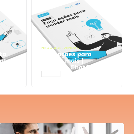
NEGÓCIOS
,
VENDAS
ta
Faça ações para
pts
vender mais |
Prompts ChatGPT
ACESSAR