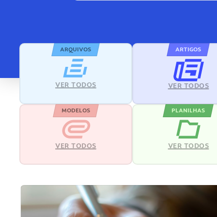
ARQUIVOS
ARTIGOS
VER TODOS
VER TODOS
MODELOS
PLANILHAS
VER TODOS
VER TODOS