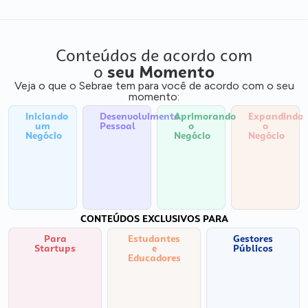
Conteúdos de acordo com
o
seu Momento
Veja o que o Sebrae tem para você de acordo com o seu
momento:
Iniciando
Desenvolvimento
Aprimorando
Expandindo
um
Pessoal
o
o
Negócio
Negócio
Negócio
CONTEÚDOS EXCLUSIVOS PARA
Para
Estudantes
Gestores
Startups
e
Públicos
Educadores