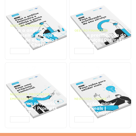
GESTÃO FINANCEIRA
Faça a análise
GESTÃO FINANCEIRA
financeira e atinja o
Faça a precificação do
ponto de equilíbrio |
seu serviço | Prompts
Prompts ChatGPT
ChatGPT
ACESSAR
ACESSAR
NEGÓCIOS
,
PROCESSOS
EMPRESARIAIS
NEGÓCIOS
,
VENDAS
Faça uma proposta
Faça ações para
comercial | Prompts
vender mais |
ChatGPT
Prompts ChatGPT
ACESSAR
ACESSAR