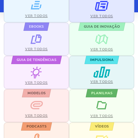
VER TODOS
VER TODOS
EBOOKS
GUIA DE INOVAÇÃO
VER TODOS
VER TODOS
GUIA DE TENDÊNCIAS
IMPULSIONA
VER TODOS
VER TODOS
MODELOS
PLANILHAS
VER TODOS
VER TODOS
PODCASTS
VÍDEOS