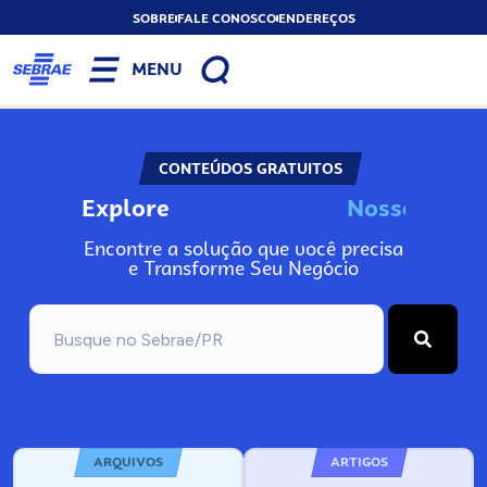
SOBRE
FALE CONOSCO
ENDEREÇOS
MENU
CONTEÚDOS GRATUITOS
Explore
N
o
s
s
o
s
I
n
f
Encontre a solução que você precisa
e Transforme Seu Negócio
ARQUIVOS
ARTIGOS