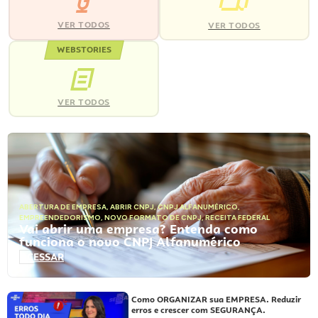
VER TODOS
VER TODOS
WEBSTORIES
VER TODOS
ABERTURA DE EMPRESA
,
ABRIR CNPJ
,
CNPJ ALFANUMÉRICO
,
EMPREENDEDORISMO
,
NOVO FORMATO DE CNPJ
,
RECEITA FEDERAL
Vai abrir uma empresa? Entenda como
funciona o novo CNPJ Alfanumérico
ACESSAR
Como ORGANIZAR sua EMPRESA. Reduzir
erros e crescer com SEGURANÇA.