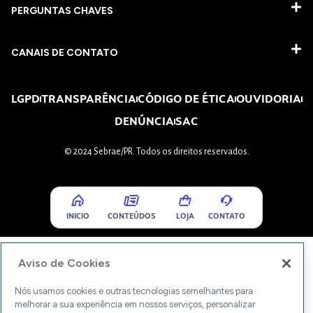
PERGUNTAS CHAVES​
CANAIS DE CONTATO
LGPD
TRANSPARÊNCIA
CÓDIGO DE ÉTICA
OUVIDORIA
DENÚNCIA
SAC
© 2024 Sebrae/PR. Todos os direitos reservados.
INICIO
CONTEÚDOS
LOJA
CONTATO
Aviso de Cookies
Nós usamos cookies e outras tecnologias semelhantes para
melhorar a sua experiência em nossos serviços, personalizar