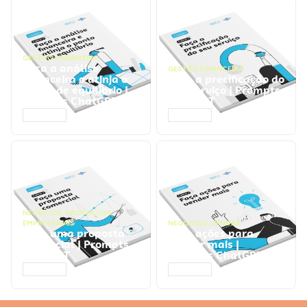
GESTÃO FINANCEIRA
Faça a análise
GESTÃO FINANCEIRA
financeira e atinja o
Faça a precificação do
ponto de equilíbrio |
seu serviço | Prompts
Prompts ChatGPT
ChatGPT
ACESSAR
ACESSAR
NEGÓCIOS
,
PROCESSOS
EMPRESARIAIS
NEGÓCIOS
,
VENDAS
Faça uma proposta
Faça ações para
comercial | Prompts
vender mais |
ChatGPT
Prompts ChatGPT
ACESSAR
ACESSAR