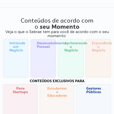
Conteúdos de acordo com
o
seu Momento
Veja o que o Sebrae tem para você de acordo com o seu
momento:
Iniciando
Desenvolvimento
Aprimorando
Expandindo
um
Pessoal
o
o
Negócio
Negócio
Negócio
CONTEÚDOS EXCLUSIVOS PARA
Para
Estudantes
Gestores
Startups
e
Públicos
Educadores