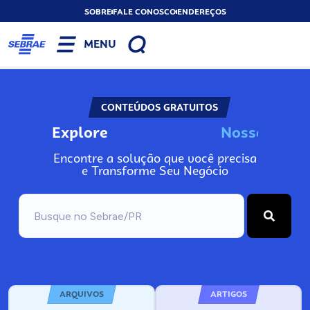
SOBRE
FALE CONOSCO
ENDEREÇOS
MENU
CONTEÚDOS GRATUITOS
Explore
N
o
s
s
o
s
I
n
Encontre a solução que você precisa
e Transforme Seu Negócio
ARQUIVOS
ARTIGOS