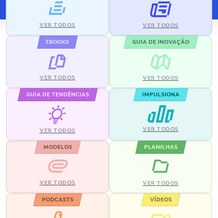
VER TODOS
VER TODOS
EBOOKS
GUIA DE INOVAÇÃO
VER TODOS
VER TODOS
GUIA DE TENDÊNCIAS
IMPULSIONA
VER TODOS
VER TODOS
MODELOS
PLANILHAS
VER TODOS
VER TODOS
PODCASTS
VÍDEOS