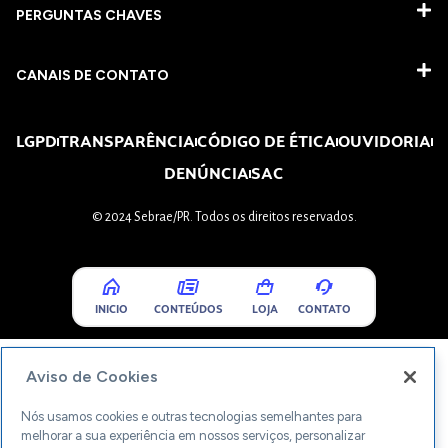
PERGUNTAS CHAVES​
CANAIS DE CONTATO
LGPD
TRANSPARÊNCIA
CÓDIGO DE ÉTICA
OUVIDORIA
DENÚNCIA
SAC
© 2024 Sebrae/PR. Todos os direitos reservados.
INICIO
CONTEÚDOS
LOJA
CONTATO
Aviso de Cookies
Nós usamos cookies e outras tecnologias semelhantes para
melhorar a sua experiência em nossos serviços, personalizar