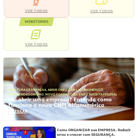
VER TODOS
VER TODOS
WEBSTORIES
VER TODOS
ABERTURA DE EMPRESA
,
ABRIR CNPJ
,
CNPJ ALFANUMÉRICO
,
EMPREENDEDORISMO
,
NOVO FORMATO DE CNPJ
,
RECEITA FEDERAL
Vai abrir uma empresa? Entenda como
funciona o novo CNPJ Alfanumérico
ACESSAR
Como ORGANIZAR sua EMPRESA. Reduzir
erros e crescer com SEGURANÇA.