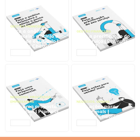
GESTÃO FINANCEIRA
Faça a análise
GESTÃO FINANCEIRA
financeira e atinja o
Faça a precificação do
ponto de equilíbrio |
seu serviço | Prompts
Prompts ChatGPT
ChatGPT
ACESSAR
ACESSAR
NEGÓCIOS
,
PROCESSOS
EMPRESARIAIS
NEGÓCIOS
,
VENDAS
Faça uma proposta
Faça ações para
comercial | Prompts
vender mais |
ChatGPT
Prompts ChatGPT
ACESSAR
ACESSAR