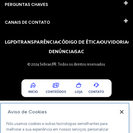
PERGUNTAS CHAVES​
CANAIS DE CONTATO
LGPD
TRANSPARÊNCIA
CÓDIGO DE ÉTICA
OUVIDORIA
DENÚNCIA
SAC
© 2024 Sebrae/PR. Todos os direitos reservados.
INICIO
CONTEÚDOS
LOJA
CONTATO
Aviso de Cookies
Nós usamos cookies e outras tecnologias semelhantes para
melhorar a sua experiência em nossos serviços, personalizar