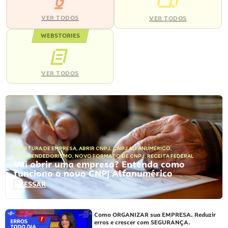
VER TODOS
VER TODOS
WEBSTORIES
VER TODOS
ABERTURA DE EMPRESA
,
ABRIR CNPJ
,
CNPJ ALFANUMÉRICO
,
EMPREENDEDORISMO
,
NOVO FORMATO DE CNPJ
,
RECEITA FEDERAL
Vai abrir uma empresa? Entenda como
funciona o novo CNPJ Alfanumérico
ACESSAR
Como ORGANIZAR sua EMPRESA. Reduzir
erros e crescer com SEGURANÇA.