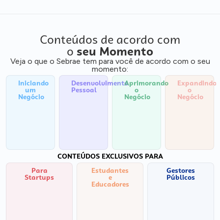
Conteúdos de acordo com
o
seu Momento
Veja o que o Sebrae tem para você de acordo com o seu
momento:
Iniciando
Desenvolvimento
Aprimorando
Expandindo
um
Pessoal
o
o
Negócio
Negócio
Negócio
CONTEÚDOS EXCLUSIVOS PARA
Para
Estudantes
Gestores
Startups
e
Públicos
Educadores