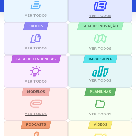
VER TODOS
VER TODOS
EBOOKS
GUIA DE INOVAÇÃO
VER TODOS
VER TODOS
GUIA DE TENDÊNCIAS
IMPULSIONA
VER TODOS
VER TODOS
MODELOS
PLANILHAS
VER TODOS
VER TODOS
PODCASTS
VÍDEOS