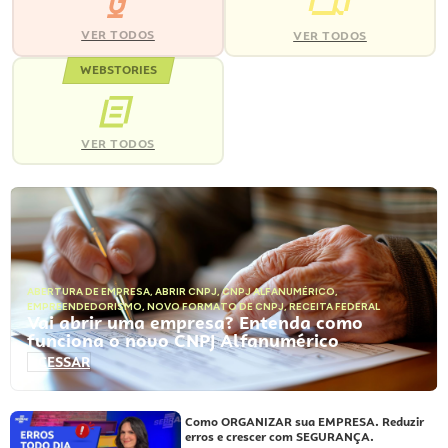
VER TODOS
VER TODOS
WEBSTORIES
VER TODOS
ABERTURA DE EMPRESA
,
ABRIR CNPJ
,
CNPJ ALFANUMÉRICO
,
EMPREENDEDORISMO
,
NOVO FORMATO DE CNPJ
,
RECEITA FEDERAL
Vai abrir uma empresa? Entenda como
funciona o novo CNPJ Alfanumérico
ACESSAR
Como ORGANIZAR sua EMPRESA. Reduzir
erros e crescer com SEGURANÇA.