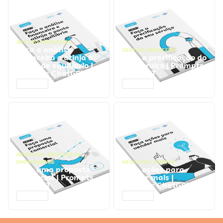
GESTÃO FINANCEIRA
Faça a análise
GESTÃO FINANCEIRA
financeira e atinja o
Faça a precificação do
ponto de equilíbrio |
seu serviço | Prompts
Prompts ChatGPT
ChatGPT
ACESSAR
ACESSAR
NEGÓCIOS
,
PROCESSOS
EMPRESARIAIS
NEGÓCIOS
,
VENDAS
Faça uma proposta
Faça ações para
comercial | Prompts
vender mais |
ChatGPT
Prompts ChatGPT
ACESSAR
ACESSAR