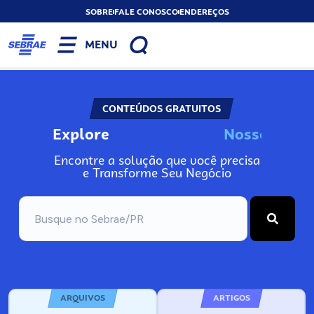
SOBRE
FALE CONOSCO
ENDEREÇOS
MENU
CONTEÚDOS GRATUITOS
Explore
N
o
s
s
o
s
I
n
f
o
Encontre a solução que você precisa
e Transforme Seu Negócio
ARQUIVOS
ARTIGOS