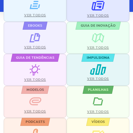
VER TODOS
VER TODOS
EBOOKS
GUIA DE INOVAÇÃO
VER TODOS
VER TODOS
GUIA DE TENDÊNCIAS
IMPULSIONA
VER TODOS
VER TODOS
MODELOS
PLANILHAS
VER TODOS
VER TODOS
PODCASTS
VÍDEOS