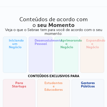
Conteúdos de acordo com
o
seu Momento
Veja o que o Sebrae tem para você de acordo com o seu
momento:
Iniciando
Desenvolvimento
Aprimorando
Expandindo
um
Pessoal
o
o
Negócio
Negócio
Negócio
CONTEÚDOS EXCLUSIVOS PARA
Para
Estudantes
Gestores
Startups
e
Públicos
Educadores