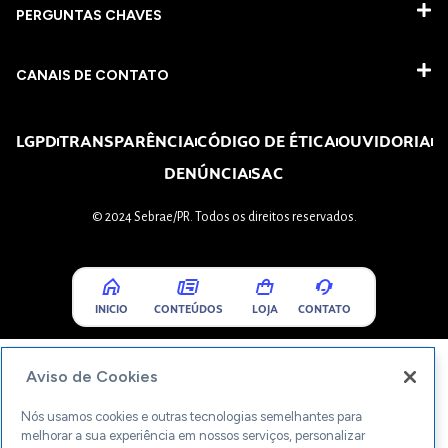
PERGUNTAS CHAVES​
CANAIS DE CONTATO
LGPD
TRANSPARÊNCIA
CÓDIGO DE ÉTICA
OUVIDORIA
DENÚNCIA
SAC
© 2024 Sebrae/PR. Todos os direitos reservados.
INICIO
CONTEÚDOS
LOJA
CONTATO
Aviso de Cookies
Nós usamos cookies e outras tecnologias semelhantes para
melhorar a sua experiência em nossos serviços, personalizar